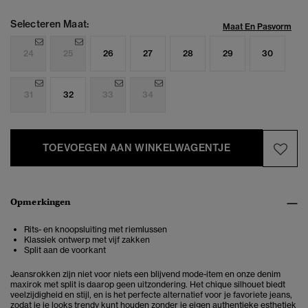
Selecteren Maat:
Maat En Pasvorm
24
25
26
27
28
29
30
31
32
33
34
TOEVOEGEN AAN WINKELWAGENTJE
Opmerkingen
Rits- en knoopsluiting met riemlussen
Klassiek ontwerp met vijf zakken
Split aan de voorkant
Jeansrokken zijn niet voor niets een blijvend mode-item en onze denim
maxirok met split is daarop geen uitzondering. Het chique silhouet biedt
veelzijdigheid en stijl, en is het perfecte alternatief voor je favoriete jeans,
zodat je je looks trendy kunt houden zonder je eigen authentieke esthetiek