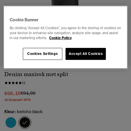
Cookie Banner
By clicking “Accept All Cookies”, you agree to the storing of cookies on
your device to enhance site navigation, analyze site usage, and assist
in our marketing efforts.
Cookie Policy
1
2
3
4
5
6
7
Cookies Settings
Accept All Cookies
Denim maxirok met split
(1)
Prijs verlaagd van
naar
€66,49
€94,99
Je bespaart 30%
Kleur:
kericho black
geselecteerd