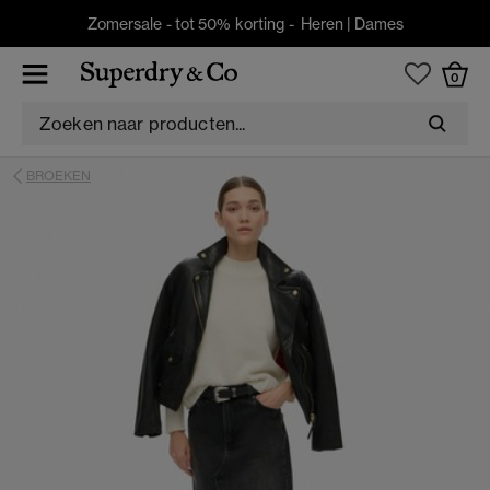
Zomersale - tot 50% korting -
Heren
|
Dames
0
BROEKEN