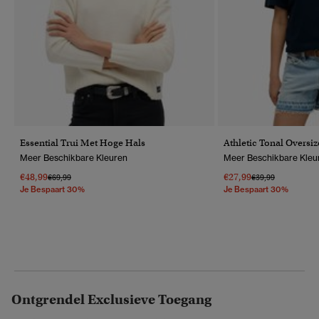
Essential Trui Met Hoge Hals
Athletic Tonal Oversiz
Meer Beschikbare Kleuren
Meer Beschikbare Kleu
€48,99
€27,99
Prijs Verlaagd Van
Naar
Prijs Verlaagd Van
Naar
€69,99
€39,99
Je Bespaart 30%
Je Bespaart 30%
Ontgrendel Exclusieve Toegang