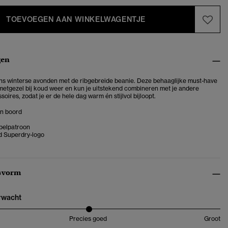
TOEVOEGEN AAN WINKELWAGENTJE
gen
dens winterse avonden met de ribgebreide beanie. Deze behaaglijke must-have
 metgezel bij koud weer en kun je uitstekend combineren met je andere
oires, zodat je er de hele dag warm én stijlvol bijloopt.
n boord
belpatroon
 Superdry-logo
svorm
erwacht
Precies goed
Groot