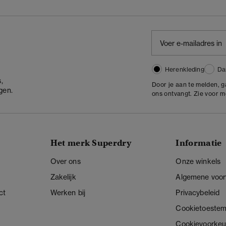
Herenkleding
Da
,
Door je aan te melden, 
gen.
ons ontvangt. Zie voor 
Het merk Superdry
Informatie
Over ons
Onze winkels
Zakelijk
Algemene voo
ct
Werken bij
Privacybeleid
Cookietoeste
Cookievoorkeu