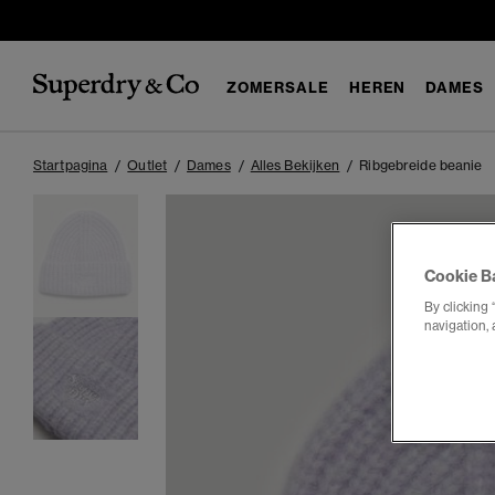
ZOMERSALE
HEREN
DAMES
Startpagina
Outlet
Dames
Alles Bekijken
Ribgebreide beanie
Cookie B
By clicking 
navigation, 