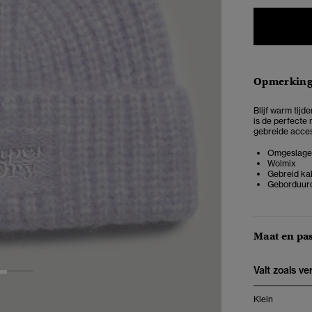
Opmerkin
Blijf warm tij
is de perfecte
gebreide access
Omgeslage
Wolmix
Gebreid ka
Geborduurd
Maat en pa
Valt zoals v
2
Klein