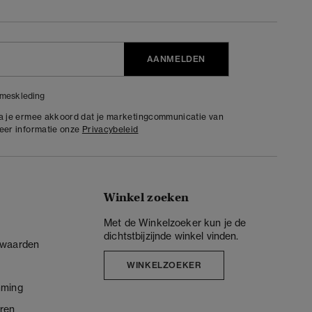
AANMELDEN
meskleding
ga je ermee akkoord dat je marketingcommunicatie van
meer informatie onze
Privacybeleid
Winkel zoeken
Met de Winkelzoeker kun je de
dichtstbijzijnde winkel vinden.
rwaarden
WINKELZOEKER
mming
ren