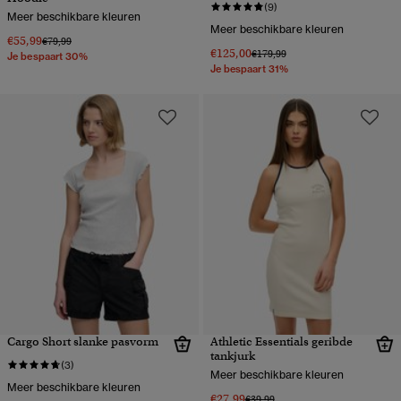
(9)
Meer beschikbare kleuren
Meer beschikbare kleuren
€55,99
Prijs verlaagd van
naar
€79,99
€125,00
Prijs verlaagd van
naar
€179,99
Je bespaart 30%
Je bespaart 31%
Cargo Short slanke pasvorm
Athletic Essentials geribde
tankjurk
(3)
Meer beschikbare kleuren
Meer beschikbare kleuren
€27,99
Prijs verlaagd van
naar
€39,99