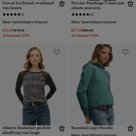
Casual boyfriend-overhemd
Psychic Readings T-shirt met
van linnen
relaxte pasvorm
(1)
(2)
Meer beschikbare kleuren
Meer beschikbare kleuren
€55,99
€27,99
Prijs verlaagd van
naar
Prijs verlaagd van
naar
€79,99
€39,99
Je bespaart 30%
Je bespaart 30%
Athletic Essentials geribde
Essential Logo Hoodie
slimfit top met lange
Meer beschikbare kleuren