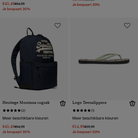
€45,49
Prijs verlaagd van
naar
€64,99
Je bespaart 30%
Je bespaart 30%
Heritage Montana rugzak
Logo Teenslippers
(2)
(1)
Meer beschikbare kleuren
Meer beschikbare kleuren
€45,49
€14,99
Prijs verlaagd van
naar
Prijs verlaagd van
naar
€64,99
€29,99
Je bespaart 30%
Je bespaart 50%