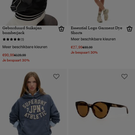
Geborduurd Suikajan
Essential Logo Garment Dye
bomberjack
Shorts
Meer beschikbare kleuren
(1)
Meer beschikbare kleuren
€27,99
Prijs verlaagd van
naar
€39,99
Je bespaart 30%
€90,99
Prijs verlaagd van
naar
€129,99
Je bespaart 30%