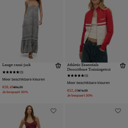
Lange cami-jurk
Athletic Essentials
Doorritbare Trainingstrui
(5)
(5)
Meer beschikbare kleuren
Meer beschikbare kleuren
€59,49
Prijs verlaagd van
naar
€84,99
€52,49
Prijs verlaagd van
naar
€74,99
Je bespaart 30%
Je bespaart 30%