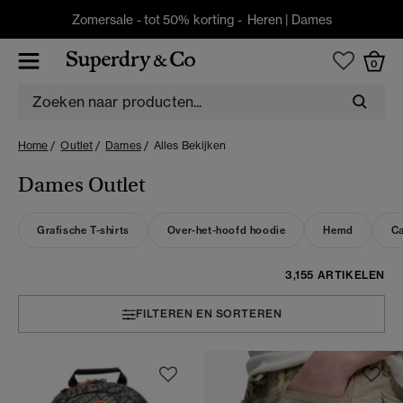
Zomersale - tot 50% korting -
Heren
|
Dames
0
Home
Outlet
Dames
Alles Bekijken
Dames Outlet
Grafische T-shirts
Over-het-hoofd hoodie
Hemd
Ca
3,155 ARTIKELEN
FILTEREN EN SORTEREN