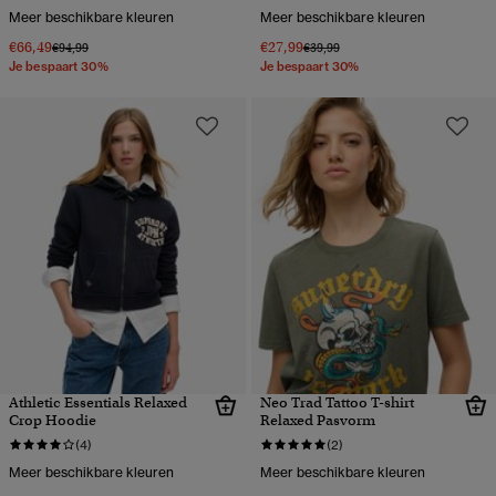
Meer beschikbare kleuren
Meer beschikbare kleuren
€66,49
€27,99
Prijs verlaagd van
naar
Prijs verlaagd van
naar
€94,99
€39,99
Je bespaart 30%
Je bespaart 30%
Athletic Essentials Relaxed
Neo Trad Tattoo T-shirt
Crop Hoodie
Relaxed Pasvorm
(4)
(2)
Meer beschikbare kleuren
Meer beschikbare kleuren