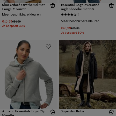
Slim Oxford Overhemd met
Essential Logo oversized
Lange Mouwen
raglanhoodie met rits
Meer beschikbare kleuren
(1)
€45,49
Meer beschikbare kleuren
Prijs verlaagd van
naar
€64,99
Je bespaart 30%
€48,99
Prijs verlaagd van
naar
€69,99
Je bespaart 30%
Athletic Essentials Logo Zip
Superdry Robe
Hoodie