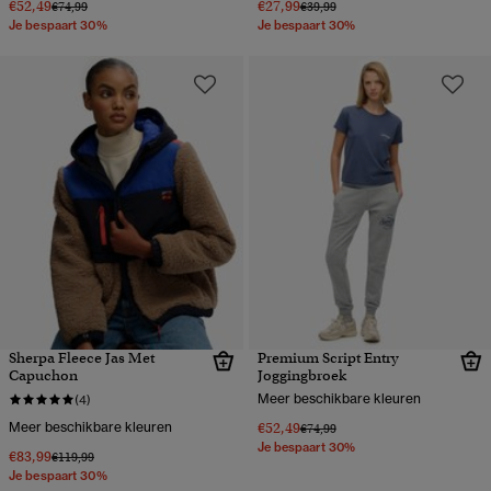
€52,49
€27,99
Prijs verlaagd van
naar
Prijs verlaagd van
naar
€74,99
€39,99
Je bespaart 30%
Je bespaart 30%
Sherpa Fleece Jas Met
Premium Script Entry
Capuchon
Joggingbroek
Meer beschikbare kleuren
(4)
Meer beschikbare kleuren
€52,49
Prijs verlaagd van
naar
€74,99
Je bespaart 30%
€83,99
Prijs verlaagd van
naar
€119,99
Je bespaart 30%