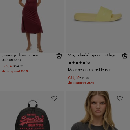
Jersey jurk met open
Vegan badslippers met logo
achterkant
(3)
€52,49
Prijs verlaagd van
naar
€74,99
Meer beschikbare kleuren
Je bespaart 30%
€31,49
Prijs verlaagd van
naar
€44,99
Je bespaart 30%