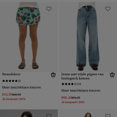
Strandshort
Jeans met wijde pijpen van
biologisch katoen
(1)
(11)
Meer beschikbare kleuren
Meer beschikbare kleuren
€34,99
Prijs verlaagd van
naar
€49,99
€66,49
Prijs verlaagd van
naar
€94,99
Je bespaart 30%
Je bespaart 30%