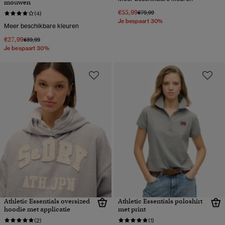
mouwen
€55,99
Prijs verlaagd van
naar
€79,99
(4)
Je bespaart 30%
Meer beschikbare kleuren
€27,99
Prijs verlaagd van
naar
€39,99
Je bespaart 30%
Athletic Essentials oversized
Athletic Essentials poloshirt
hoodie met applicatie
met print
(2)
(1)