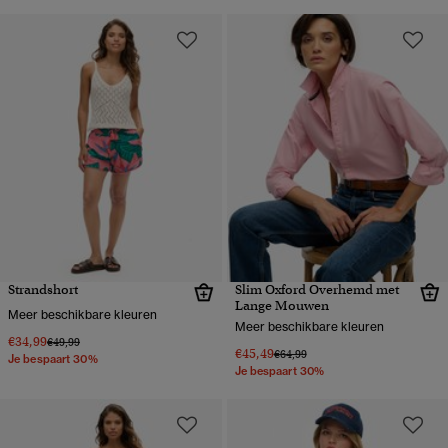
Strandshort
Slim Oxford Overhemd met
Lange Mouwen
Meer beschikbare kleuren
Meer beschikbare kleuren
€34,99
Prijs verlaagd van
naar
€49,99
€45,49
Prijs verlaagd van
naar
€64,99
Je bespaart 30%
Je bespaart 30%