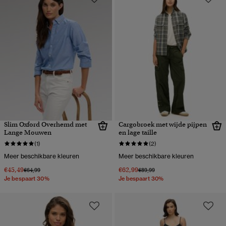
Slim Oxford Overhemd met
Cargobroek met wijde pijpen
Lange Mouwen
en lage taille
(1)
(2)
Meer beschikbare kleuren
Meer beschikbare kleuren
€45,49
€62,99
Prijs verlaagd van
naar
Prijs verlaagd van
naar
€64,99
€89,99
Je bespaart 30%
Je bespaart 30%