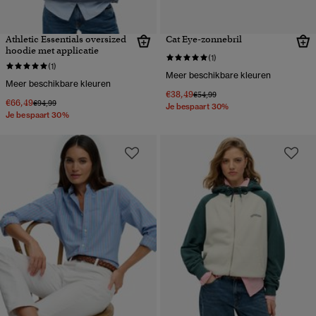
Athletic Essentials oversized
Cat Eye-zonnebril
hoodie met applicatie
(1)
(1)
Meer beschikbare kleuren
Meer beschikbare kleuren
€38,49
Prijs verlaagd van
naar
€54,99
€66,49
Prijs verlaagd van
naar
€94,99
Je bespaart 30%
Je bespaart 30%