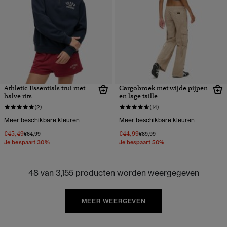
Athletic Essentials trui met
Cargobroek met wijde pijpen
halve rits
en lage taille
(2)
(14)
Meer beschikbare kleuren
Meer beschikbare kleuren
€45,49
€44,99
Prijs verlaagd van
naar
Prijs verlaagd van
naar
€64,99
€89,99
Je bespaart 30%
Je bespaart 50%
48 van 3,155 producten worden weergegeven
MEER WEERGEVEN