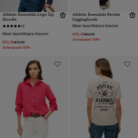
Athletic Essentials Logo Zip
Athletic Essentials Rechte
Hoodie
Joggingbroek
Meer beschikbare kleuren
(1)
Meer beschikbare kleuren
€38,49
Prijs verlaagd van
naar
€54,99
Je bespaart 30%
€55,99
Prijs verlaagd van
naar
€79,99
Je bespaart 30%