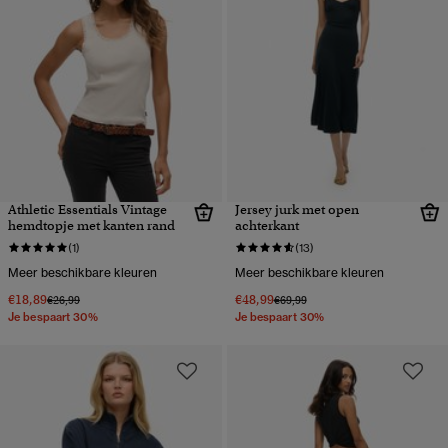
Athletic Essentials Vintage
Jersey jurk met open
hemdtopje met kanten rand
achterkant
(1)
(13)
Meer beschikbare kleuren
Meer beschikbare kleuren
€18,89
€48,99
Prijs verlaagd van
naar
Prijs verlaagd van
naar
€26,99
€69,99
Je bespaart 30%
Je bespaart 30%