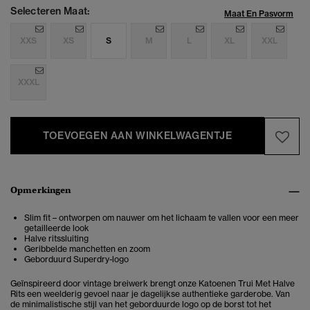
Selecteren Maat:
Maat En Pasvorm
XXS
XS
S
M
L
XL
XXL
XXXL
TOEVOEGEN AAN WINKELWAGENTJE
Opmerkingen
Slim fit – ontworpen om nauwer om het lichaam te vallen voor een meer
getailleerde look
Halve ritssluiting
Geribbelde manchetten en zoom
Geborduurd Superdry-logo
Geïnspireerd door vintage breiwerk brengt onze Katoenen Trui Met Halve
Rits een weelderig gevoel naar je dagelijkse authentieke garderobe.
Van
de minimalistische stijl van het geborduurde logo op de borst tot het