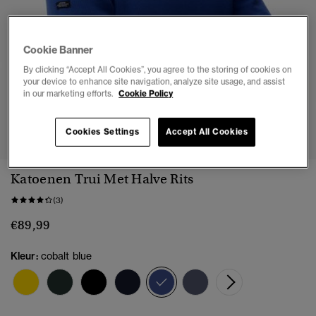
Cookie Banner
By clicking “Accept All Cookies”, you agree to the storing of cookies on
your device to enhance site navigation, analyze site usage, and assist
in our marketing efforts.
Cookie Policy
1
2
3
4
5
Cookies Settings
Accept All Cookies
Katoenen Trui Met Halve Rits
(3)
€89,99
Kleur:
cobalt blue
geselecteerd