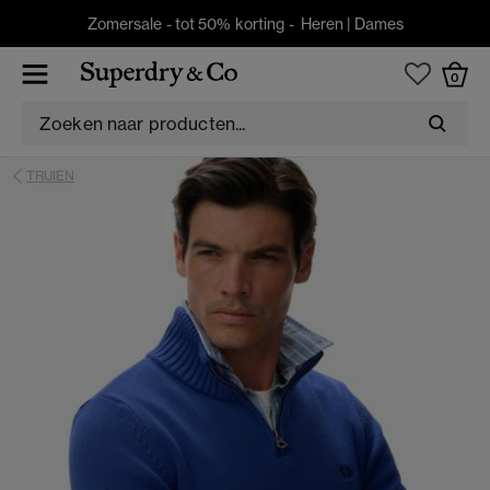
Zomersale - tot 50% korting -
Heren
|
Dames
0
TRUIEN