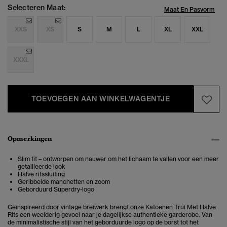
Selecteren Maat:
Maat En Pasvorm
XXS
XS
S
M
L
XL
XXL
XXXL
TOEVOEGEN AAN WINKELWAGENTJE
Opmerkingen
Slim fit – ontworpen om nauwer om het lichaam te vallen voor een meer
getailleerde look
Halve ritssluiting
Geribbelde manchetten en zoom
Geborduurd Superdry-logo
Geïnspireerd door vintage breiwerk brengt onze Katoenen Trui Met Halve
Rits een weelderig gevoel naar je dagelijkse authentieke garderobe.
Van
de minimalistische stijl van het geborduurde logo op de borst tot het