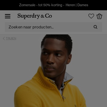
Zomersale - tot 50% korting -
Heren
|
Dames
0
TRUIEN