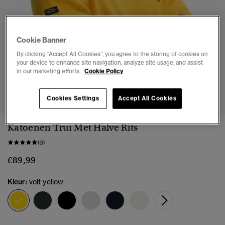
Cookie Banner
By clicking “Accept All Cookies”, you agree to the storing of cookies on
your device to enhance site navigation, analyze site usage, and assist
in our marketing efforts.
Cookie Policy
1
2
3
4
5
6
Cookies Settings
Accept All Cookies
Katoenen Trui Met Halve Rits
(3)
€89,99
Kleur:
volt yellow
geselecteerd