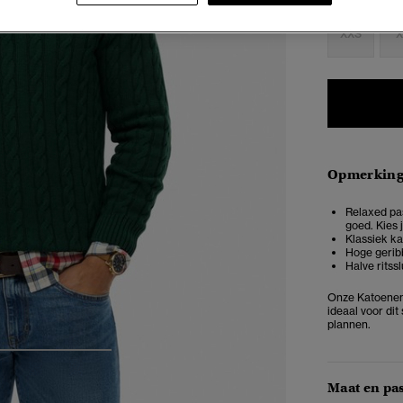
XXS
X
Opmerkin
Relaxed pas
goed. Kies 
Klassiek k
Hoge gerib
Halve rits
Onze Katoenen K
ideaal voor dit
plannen.
4
5
6
Maat en pa