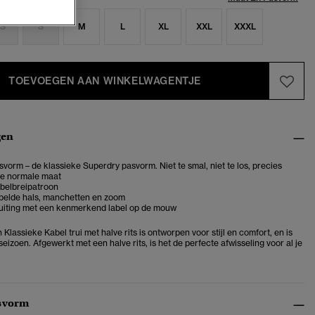
S
S
M
L
XL
XXL
XXXL
TOEVOEGEN AAN WINKELWAGENTJE
gen
vorm – de klassieke Superdry pasvorm. Niet te smal, niet te los, precies
je normale maat
abelbreipatroon
belde hals, manchetten en zoom
sluiting met een kenmerkend label op de mouw
lassieke Kabel trui met halve rits is ontworpen voor stijl en comfort, en is
 seizoen. Afgewerkt met een halve rits, is het de perfecte afwisseling voor al je
svorm