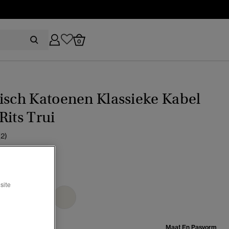
0
isch Katoenen Klassieke Kabel
Rits Trui
(2)
 green
site
lecteerd
Maat:
Maat En Pasvorm