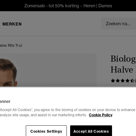
Zomersale - tot 50% korting -
Heren
|
Dames
MERKEN
lve Rits Trui
Biolog
Halve 
€94,99
anner
Kleur:
forest
“Accept All Cookies”, you agree to the storing of cookies on your device to enhance 
gese
analyze site usage, and assist in our marketing efforts.
Cookie Policy
Cookies Settings
Accept All Cookies
Selecteren 