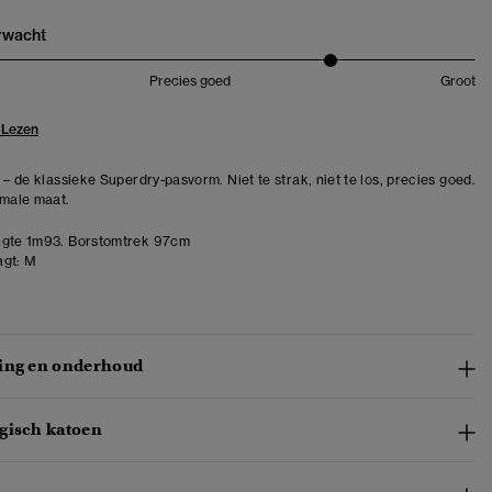
erwacht
Precies goed
Groot
 Lezen
 – de klassieke Superdry-pasvorm. Niet te strak, niet te los, precies goed.
rmale maat.
gte 1m93. Borstomtrek 97cm
gt:
M
ing en onderhoud
gisch katoen