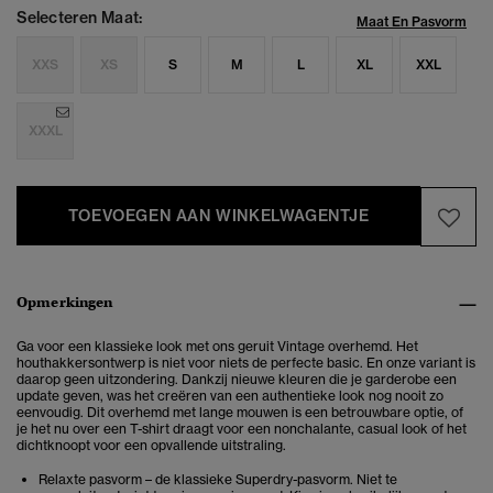
Selecteren Maat:
Maat En Pasvorm
XXS
XS
S
M
L
XL
XXL
XXXL
TOEVOEGEN AAN WINKELWAGENTJE
Opmerkingen
Ga voor een klassieke look met ons geruit Vintage overhemd. Het
houthakkersontwerp is niet voor niets de perfecte basic. En onze variant is
daarop geen uitzondering. Dankzij nieuwe kleuren die je garderobe een
update geven, was het creëren van een authentieke look nog nooit zo
eenvoudig. Dit overhemd met lange mouwen is een betrouwbare optie, of
je het nu over een T-shirt draagt voor een nonchalante, casual look of het
dichtknoopt voor een opvallende uitstraling.
Relaxte pasvorm – de klassieke Superdry-pasvorm. Niet te