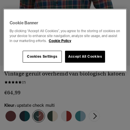
Cookie Banner
By clicking “Accept All Cookies”, you agree to the storing of cookies on
your device to enhance site navigation, analyze site usage, and assist
in our marketing efforts.
Cookie Policy
1
2
3
4
5
6
Cookies Settings
Accept All Cookies
Vintage geruit overhemd van biologisch katoen
(7)
€64,99
Kleur:
upstate check multi
geselecteerd