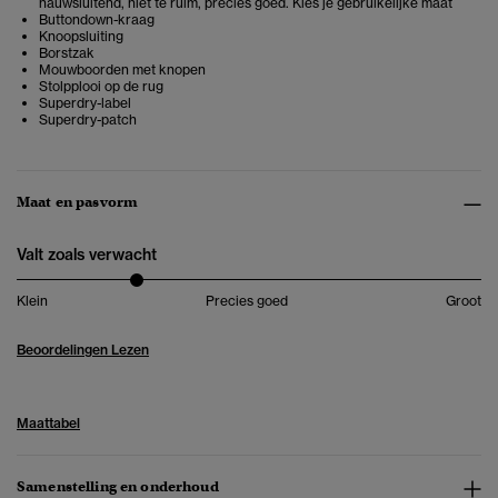
nauwsluitend, niet te ruim, precies goed. Kies je gebruikelijke maat
Buttondown-kraag
Knoopsluiting
Borstzak
Mouwboorden met knopen
Stolpplooi op de rug
Superdry-label
Superdry-patch
Maat en pasvorm
Valt zoals verwacht
Klein
Precies goed
Groot
Beoordelingen Lezen
Maattabel
Samenstelling en onderhoud