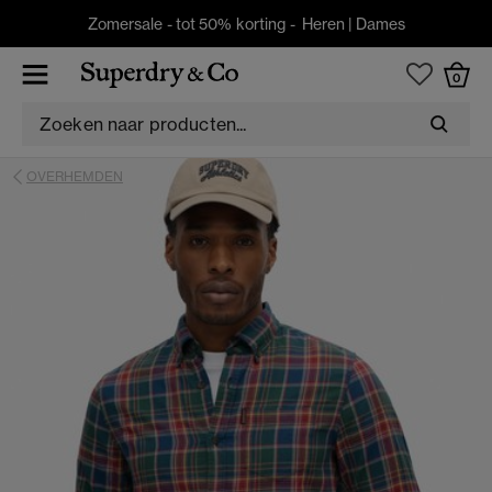
Zomersale - tot 50% korting -
Heren
|
Dames
0
OVERHEMDEN