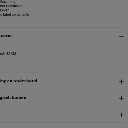
itssluiting
 met riemlussen
zakken
label op de taille
svorm
gt:
32/32
ing en onderhoud
gisch katoen