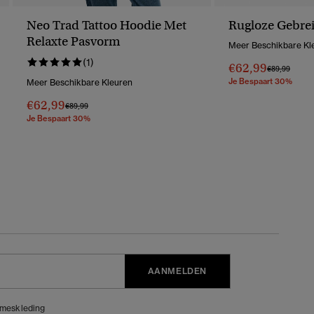
Neo Trad Tattoo Hoodie Met
Rugloze Gebrei
Relaxte Pasvorm
Meer Beschikbare Kl
(1)
€62,99
Prijs Verlaag
Naar
€89,99
Je Bespaart 30%
Meer Beschikbare Kleuren
€62,99
Prijs Verlaagd Van
Naar
€89,99
Je Bespaart 30%
AANMELDEN
meskleding