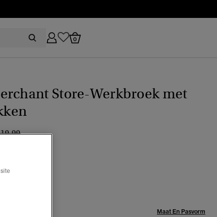
0
erchant Store-Werkbroek met
akken
ijs verlaagd van
naar
119,99
%
site
geselecteerd
Maat:
Maat En Pasvorm