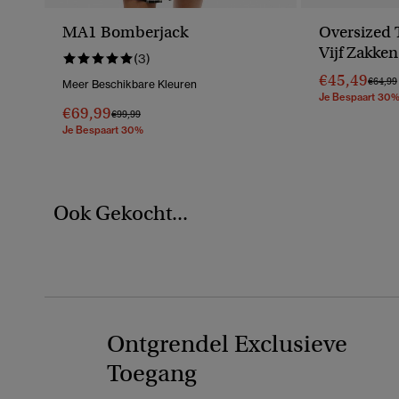
MA1 Bomberjack
Oversized 
Vijf Zakken
(3)
€45,49
Prijs V
€64,99
Meer Beschikbare Kleuren
Je Bespaart 30
€69,99
Prijs Verlaagd Van
Naar
€99,99
Je Bespaart 30%
Ook Gekocht...
Ontgrendel Exclusieve
Toegang