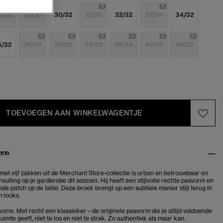
8/32
30/30
30/32
32/30
32/32
32/34
34/32
6/32
36/34
38/30
38/32
38/34
40/30
40/32
TOEVOEGEN AAN WINKELWAGENTJE
gen
et vijf zakken uit de Merchant Store-collectie is urban en betrouwbaar en
vulling op je garderobe dit seizoen. Hij heeft een stijlvolle rechte pasvorm en
e patch op de taille. Deze broek brengt op een subtiele manier stijl terug in
n looks.
orm. Met recht een klassieker – de originele pasvorm die je altijd voldoende
imte geeft, niet te los en niet te strak. Zo authentiek als maar kan.