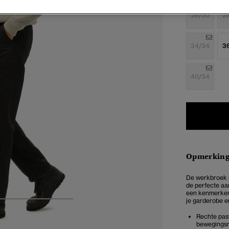
28/30
2
34/34
3
40/34
Opmerkin
De werkbroek m
de perfecte aan
een kenmerkend
je garderobe e
4
5
6
7
Rechte pasv
bewegingsru