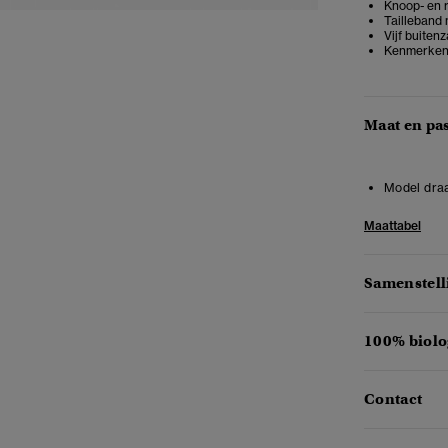
Knoop- en r
Tailleband
Vijf buiten
Kenmerkend 
Maat en pa
Model draa
Maattabel
Samenstell
100% biolo
Contact