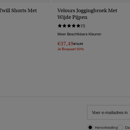
Twill Shorts Met
Velours Joggingbroek Met
Wijde Pijpen
(1)
erlaagd Van
Naar
%
Meer Beschikbare Kleuren
€37,49
Prijs Verlaagd Van
Naar
€74,99
Je Bespaart 50%
Herenkleding
Da