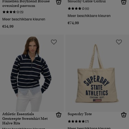
Flanellen Boyfriend Blouse
Slouchy Cable Coltrui
oversized pasvorm
(6)
(5)
Meer beschikbare kleuren
Meer beschikbare kleuren
€74,99
€54,99
Athletic Essentials
Superdry Tote
Gestreepte Sweatshirt Met
(7)
Halve Rits
Meer beschikbare kleuren