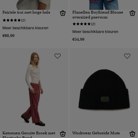
Fairisle trui met hoge hals
Flanellen Boyfriend Blouse
oversized pasvorm
(2)
(2)
Meer beschikbare kleuren
Meer beschikbare kleuren
€89,99
€54,99
Katoenen Geruite Broek met
Workwear Gebreide Muts
Elastische Band