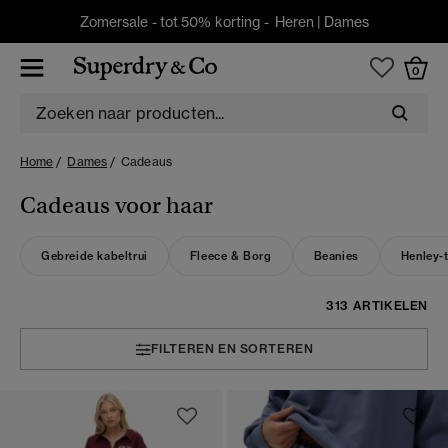
Zomersale - tot 50% korting -
Heren
|
Dames
0
Home
Dames
Cadeaus
Cadeaus voor haar
Gebreide kabeltrui
Fleece & Borg
Beanies
Henley-t
313 ARTIKELEN
FILTEREN EN SORTEREN