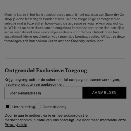
Maak je keuze in het handgeselecteerde assortiment cadeaus van Superdry. Zo
shop je deze feestdagen zonder stress. In deze zorgvuldige samengestelde
selectie vind je luxe stijl en hoogwaardige accessoires waar elke vrouw dol op
is. Wil je dit seizoen duurzaam en zorgeloos kerstshoppen, neem dan een kijkje
in ons assortiment
milieuvriendelijke cadeaus voor dames
. Ontdek onze luxe
assortiment
kleine geschenken
voor prachtige kerstcadeautjes. Of laat ze deze
feestdagen zelf hun cadeau kiezen met een Superdry-
cadeaubon
.
Ontgrendel Exclusieve Toegang
Krijg toegang: achter de schermen tot campagnes, samenwerkingen,
nieuwe producten en aanbiedingen.
AANMELDEN
Herenkleding
Dameskleding
Door je aan te melden, ga je ermee akkoord dat je
marketingcommunicatie van ons ontvangt. Zie voor meer informatie onze
Privacybeleid