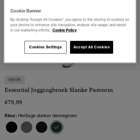
Cookie Banner
By clicking “Accept All Cookies”, you agree to the storing of cookies on
your device to enhance site navigation, analyze site usage, and assist
in our marketing efforts.
Cookie Policy
Cookies Settings
Accept All Cookies
1
2
3
4
5
6
NIEUW
Essential Joggingbroek Slanke Pasvorm
€79,99
Kleur:
Heritage donker dennegroen
geselecteerd