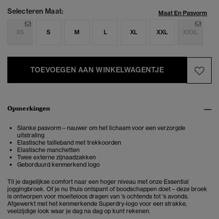
Selecteren Maat:
Maat En Pasvorm
XS
S
M
L
XL
XXL
XXXL
TOEVOEGEN AAN WINKELWAGENTJE
Opmerkingen
Slanke pasvorm – nauwer om het lichaam voor een verzorgde
uitstraling
Elastische tailleband met trekkoorden
Elastische manchetten
Twee externe zijnaadzakken
Geborduurd kenmerkend logo
Til je dagelijkse comfort naar een hoger niveau met onze Essential
joggingbroek. Of je nu thuis ontspant of boodschappen doet – deze broek
is ontworpen voor moeiteloos dragen van 's ochtends tot 's avonds.
Afgewerkt met het kenmerkende Superdry-logo voor een strakke,
veelzijdige look waar je dag na dag op kunt rekenen.