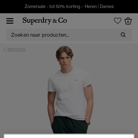
Zomersale - tot 50% korting -
Heren
|
Dames
0
BROEKEN