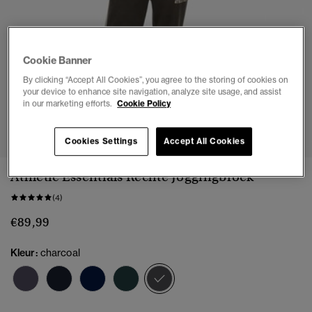
Cookie Banner
By clicking “Accept All Cookies”, you agree to the storing of cookies on
your device to enhance site navigation, analyze site usage, and assist
in our marketing efforts.
Cookie Policy
1
2
3
4
5
6
7
Cookies Settings
Accept All Cookies
Athletic Essentials Rechte Joggingbroek
(4)
€89,99
Kleur:
charcoal
geselecteerd