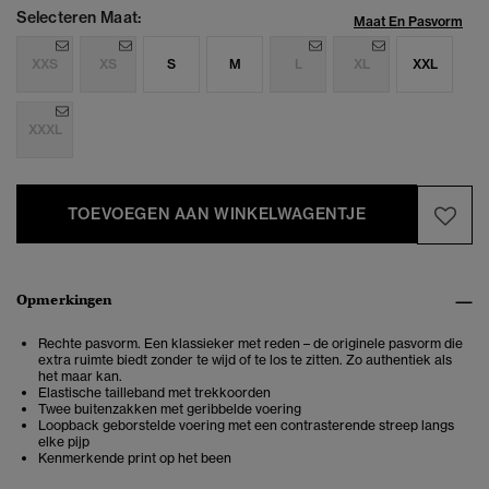
Selecteren Maat:
Maat En Pasvorm
XXS
XS
S
M
L
XL
XXL
XXXL
TOEVOEGEN AAN WINKELWAGENTJE
Opmerkingen
Rechte pasvorm. Een klassieker met reden – de originele pasvorm die
extra ruimte biedt zonder te wijd of te los te zitten. Zo authentiek als
het maar kan.
Elastische tailleband met trekkoorden
Twee buitenzakken met geribbelde voering
Loopback geborstelde voering met een contrasterende streep langs
elke pijp
Kenmerkende print op het been