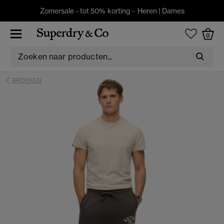
Zomersale - tot 50% korting -
Heren
|
Dames
0
BROEKEN