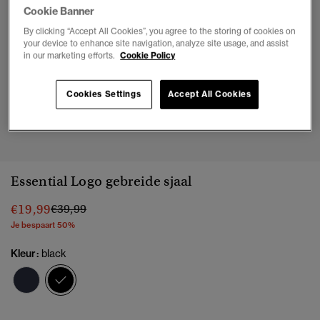
Cookie Banner
By clicking “Accept All Cookies”, you agree to the storing of cookies on
your device to enhance site navigation, analyze site usage, and assist
in our marketing efforts.
Cookie Policy
Cookies Settings
Accept All Cookies
1
2
3
Essential Logo gebreide sjaal
Prijs verlaagd van
naar
€19,99
€39,99
Je bespaart 50%
Kleur:
black
geselecteerd