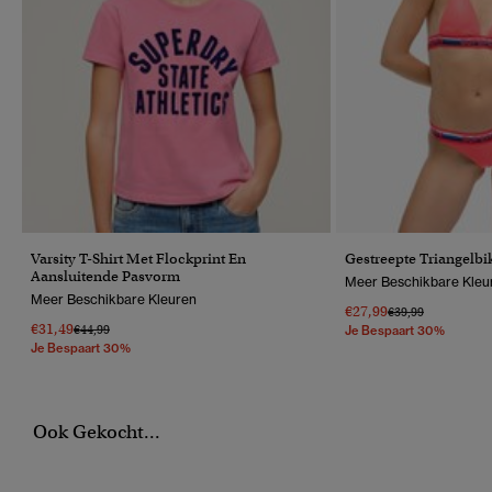
Varsity T-Shirt Met Flockprint En
Gestreepte Triangelbi
Aansluitende Pasvorm
Meer Beschikbare Kleu
Meer Beschikbare Kleuren
€27,99
Prijs Verlaagd Van
Naar
€39,99
€31,49
Prijs Verlaagd Van
Naar
€44,99
Je Bespaart 30%
Je Bespaart 30%
Ook Gekocht...