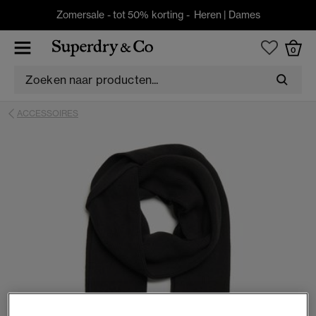
Zomersale - tot 50% korting -
Heren
|
Dames
0
ACCESSOIRES