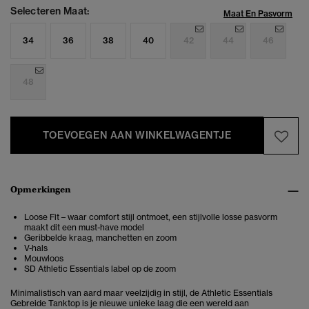
Selecteren Maat:
Maat En Pasvorm
34
36
38
40
42
44
46
48
TOEVOEGEN AAN WINKELWAGENTJE
Opmerkingen
Loose Fit – waar comfort stijl ontmoet, een stijlvolle losse pasvorm
maakt dit een must-have model
Geribbelde kraag, manchetten en zoom
V-hals
Mouwloos
SD Athletic Essentials label op de zoom
Minimalistisch van aard maar veelzijdig in stijl, de Athletic Essentials
Gebreide Tanktop is je nieuwe unieke laag die een wereld aan