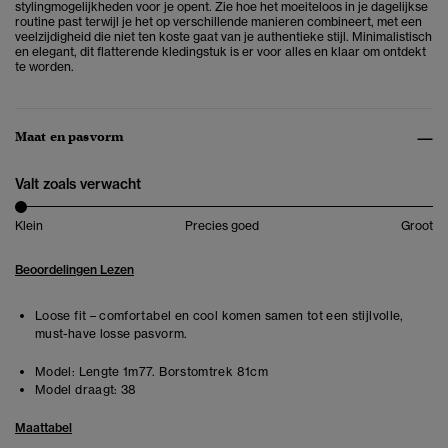
stylingmogelijkheden voor je opent. Zie hoe het moeiteloos in je dagelijkse
routine past terwijl je het op verschillende manieren combineert, met een
veelzijdigheid die niet ten koste gaat van je authentieke stijl. Minimalistisch
en elegant, dit flatterende kledingstuk is er voor alles en klaar om ontdekt
te worden.
Maat en pasvorm
Valt zoals verwacht
Klein
Precies goed
Groot
Beoordelingen Lezen
Loose fit – comfortabel en cool komen samen tot een stijlvolle,
must-have losse pasvorm.
Model:
Lengte 1m77. Borstomtrek 81cm
Model draagt:
38
Maattabel