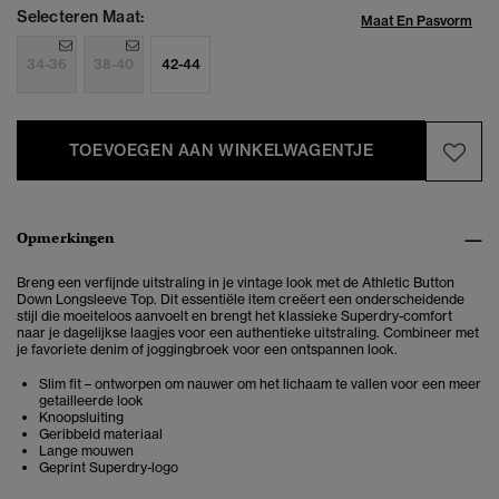
Selecteren Maat:
Maat En Pasvorm
34-36
38-40
42-44
TOEVOEGEN AAN WINKELWAGENTJE
Opmerkingen
Breng een verfijnde uitstraling in je vintage look met de Athletic Button
Down Longsleeve Top. Dit essentiële item creëert een onderscheidende
stijl die moeiteloos aanvoelt en brengt het klassieke Superdry-comfort
naar je dagelijkse laagjes voor een authentieke uitstraling. Combineer met
je favoriete denim of joggingbroek voor een ontspannen look.
Slim fit – ontworpen om nauwer om het lichaam te vallen voor een meer
getailleerde look
Knoopsluiting
Geribbeld materiaal
Lange mouwen
Geprint Superdry-logo