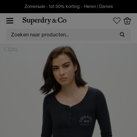
Zomersale - tot 50% korting -
Heren
|
Dames
0
TOPS