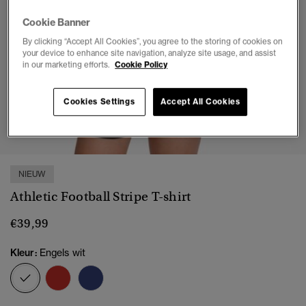
Cookie Banner
By clicking “Accept All Cookies”, you agree to the storing of cookies on
your device to enhance site navigation, analyze site usage, and assist
in our marketing efforts.
Cookie Policy
Cookies Settings
Accept All Cookies
1
2
3
4
5
NIEUW
Athletic Football Stripe T-shirt
€39,99
Kleur:
Engels wit
geselecteerd