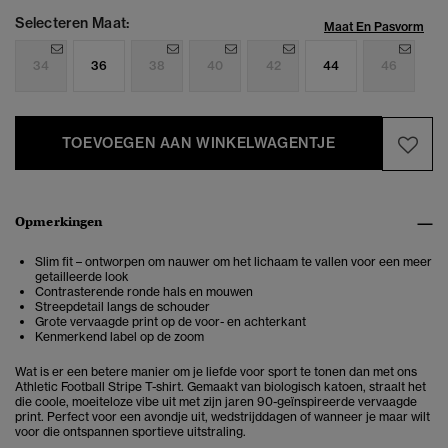
Selecteren Maat:
Maat En Pasvorm
34
36
38
40
42
44
46
TOEVOEGEN AAN WINKELWAGENTJE
Opmerkingen
Slim fit – ontworpen om nauwer om het lichaam te vallen voor een meer
getailleerde look
Contrasterende ronde hals en mouwen
Streepdetail langs de schouder
Grote vervaagde print op de voor- en achterkant
Kenmerkend label op de zoom
Wat is er een betere manier om je liefde voor sport te tonen dan met ons
Athletic Football Stripe T-shirt. Gemaakt van biologisch katoen, straalt het
die coole, moeiteloze vibe uit met zijn jaren 90-geïnspireerde vervaagde
print. Perfect voor een avondje uit, wedstrijddagen of wanneer je maar wilt
voor die ontspannen sportieve uitstraling.