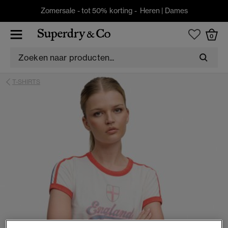
Zomersale - tot 50% korting -
Heren
|
Dames
0
T-SHIRTS