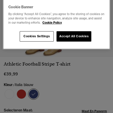
Cookie Banner
By clicking “Accept All Cookies”, you agree to the storing of cookies on
your device to enhance site navigation, analyze site usage, and assist
in our marketing efforts.
Cookie Policy
Cookies Settings
Accept All Cookies
1
2
3
4
5
Athletic Football Stripe T-shirt
€39,99
Kleur:
Italia blauw
geselecteerd
Selecteren Maat:
Maat En Pasvorm