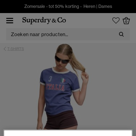
Zomersale - tot 50% korting -
Heren
|
Dames
0
T-SHIRTS