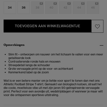
34
36
38
40
42
44
46
TOEVOEGEN AAN WINKELWAGENTJE
Opmerkingen
Slim fit – ontworpen om nauwer om het lichaam te vallen voor een meer
getailleerde look
Contrasterende ronde hals en mouwen
Streepdetail langs de schouder
Grote vervaagde print op de voor- en achterkant
Kenmerkend label op de zoom
Wat is er een betere manier om je liefde voor sport te tonen dan met ons
Athletic Football Stripe T-shirt. Gemaakt van biologisch katoen, straalt het
die coole, moeiteloze vibe uit met zijn jaren 90-geïnspireerde vervaagde
print. Perfect voor een avondje uit, wedstrijddagen of wanneer je maar wilt
voor die ontspannen sportieve uitstraling.