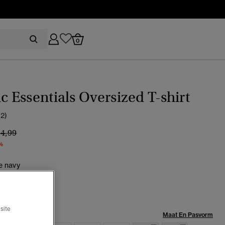
0
ic Essentials Oversized T-shirt
(2)
ijs verlaagd van
naar
34,99
%
e navy
lecteerd
site
Maat:
Maat En Pasvorm