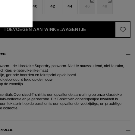
6
38
40
42
44
46
48
TOEVOEGEN AAN WINKELWAGENTJE
gen
vorm – de klassieke Superdry-pasvorm. Niet te nauwsluitend, niet te ruim,
d. Kies je gebruikelijke maat
ijn, geribde boorden en tekstprint op de borst
d geborduurd logo op de mouw
op de zoomlijn
sentials Oversized-T-shirt is een opvallende aanvulling op onze klassieke
ials-collectie en je garderobe. Dit T-shirt van onberispelijke kwaliteit is
en tekstprint op de borst en is een opvallende, veelzijdige, en prachtige
e collectie.
svorm