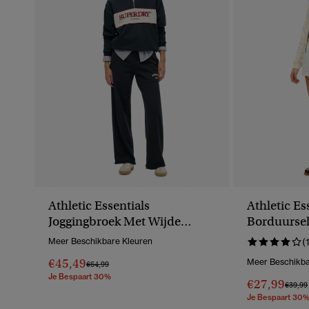
Athletic Essentials
Athletic Es
Joggingbroek Met Wijde
Borduursel
Pijpen
Kleur
Meer Beschikbare Kleuren
(
€45,49
Meer Beschikba
Prijs Verlaagd Van
Naar
€64,99
Je Bespaart 30%
€27,99
Prijs V
€39,99
Je Bespaart 30