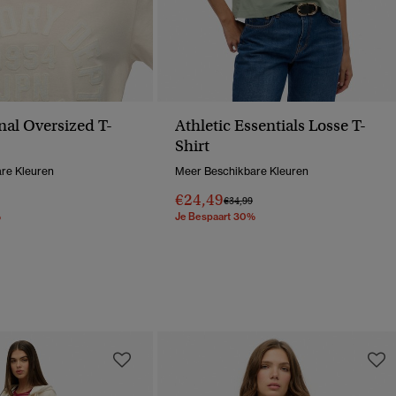
nal Oversized T-
Athletic Essentials Losse T-
Shirt
re Kleuren
Meer Beschikbare Kleuren
€24,49
erlaagd Van
Naar
Prijs Verlaagd Van
Naar
€34,99
%
Je Bespaart 30%