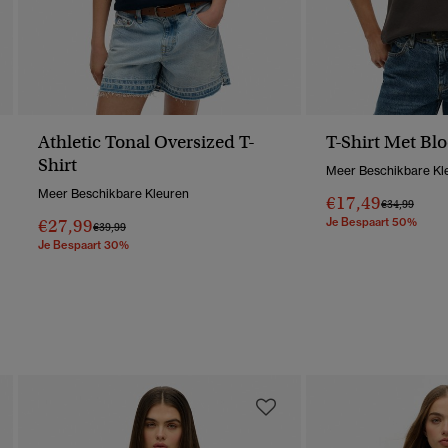
Athletic Tonal Oversized T-
T-Shirt Met Bl
Shirt
Meer Beschikbare Kl
Meer Beschikbare Kleuren
€17,49
Prijs Verlaag
Naar
€34,99
€27,99
Je Bespaart 50%
Prijs Verlaagd Van
Naar
€39,99
Je Bespaart 30%