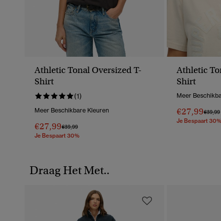
Athletic Tonal Oversized T-
Athletic To
Shirt
Shirt
(1)
Meer Beschikba
€27,99
Meer Beschikbare Kleuren
Prijs V
€39,99
Je Bespaart 30
€27,99
Prijs Verlaagd Van
Naar
€39,99
Je Bespaart 30%
Draag Het Met..