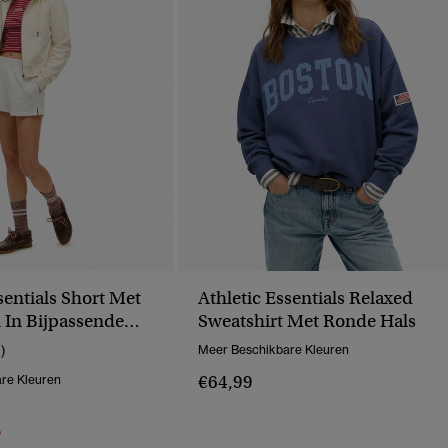
sentials Short Met
Athletic Essentials Relaxed
 In Bijpassende
Sweatshirt Met Ronde Hals
1)
Meer Beschikbare Kleuren
€64,99
re Kleuren
erlaagd Van
Naar
%