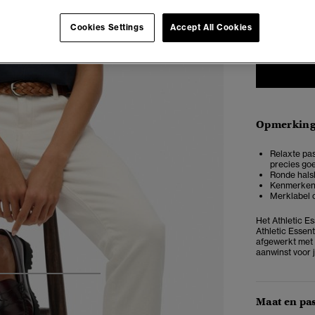
34
3
Cookies Settings
Accept All Cookies
Opmerkin
Relaxte pas
precies goe
Ronde halsl
Kenmerken
Merklabel 
Het Athletic Es
Athletic Essent
afgewerkt met e
aanwinst voor j
4
5
6
7
Maat en pa