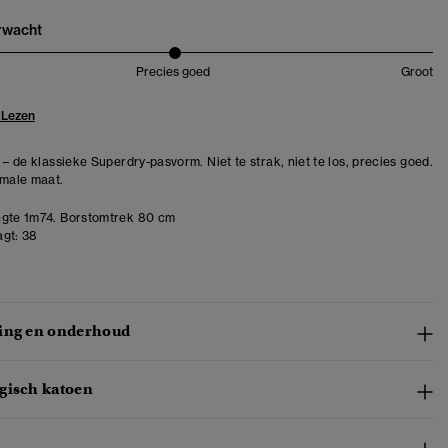
erwacht
Precies goed
Groot
 Lezen
 – de klassieke Superdry-pasvorm. Niet te strak, niet te los, precies goed.
rmale maat.
gte 1m74. Borstomtrek 80 cm
gt:
38
ing en onderhoud
gisch katoen