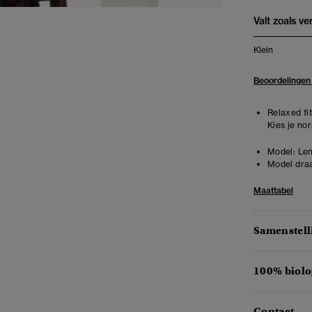
Valt zoals v
Klein
Beoordelingen
Relaxed fit
Kies je no
Model:
Len
Model draa
Maattabel
Samenstell
100% biolo
Contact