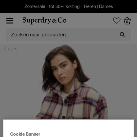
Zomersale - tot 50% korting -
Heren
|
Dames
0
TOPS
Cookie Banner