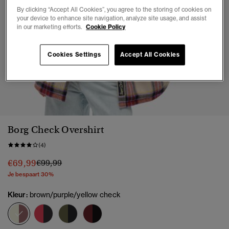
By clicking “Accept All Cookies”, you agree to the storing of cookies on
your device to enhance site navigation, analyze site usage, and assist
in our marketing efforts.
Cookie Policy
Cookies Settings
Accept All Cookies
1
2
3
4
5
6
7
Borg Check Overshirt
(4)
Prijs verlaagd van
naar
€69,99
€99,99
Je bespaart 30%
Kleur:
brown/purple/yellow check
geselecteerd