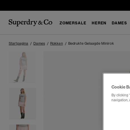
ZOMERSALE
HEREN
DAMES
Startpagina
Dames
Rokken
Bedrukte Gelaagde Minirok
Cookie B
By clicking 
navigation, 