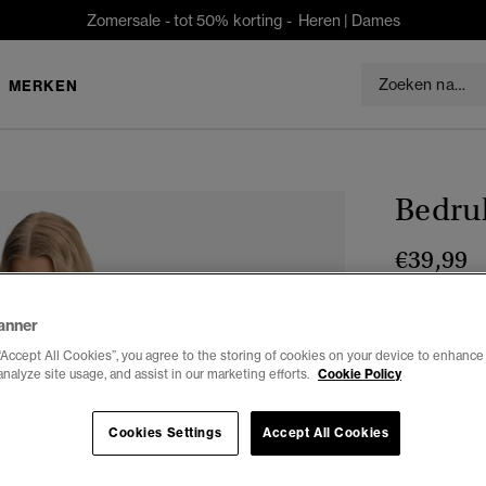
Zomersale - tot 50% korting -
Heren
|
Dames
MERKEN
Bedru
€39,99
Kleur:
Rose 
anner
“Accept All Cookies”, you agree to the storing of cookies on your device to enhance 
analyze site usage, and assist in our marketing efforts.
Cookie Policy
Selecteren 
Cookies Settings
Accept All Cookies
34
3