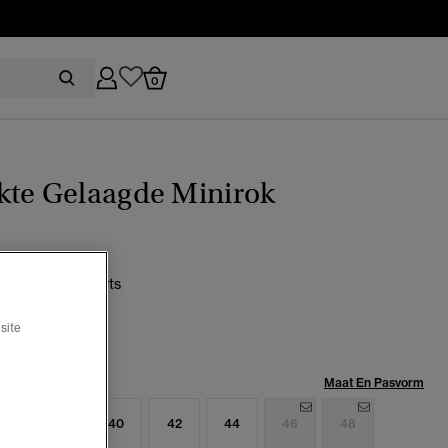
0
kte Gelaagde Minirok
Blush Daisy Hearts
geselecteerd
site
Maat:
Maat En Pasvorm
6
38
40
42
44
46
48