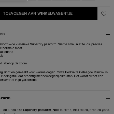
TOEVOEGEN AAN WINKELWAGENTJE
gen
vorm – de klassieke Superdry pasvorm. Niet te smal, niet te los, precies
je normale maat
tailleband
ok
 label op de zoom
ig, licht en gemaakt voor warme dagen. Onze Bedrukte Gelaagde Minirok is
 kledingstuk dat prachtig meebeweegt bij elke stap. Het wordt direct een
rfavoriet in je garderobe.
svorm
 – de klassieke Superdry-pasvorm. Niet te strak, niet te los, precies goed.