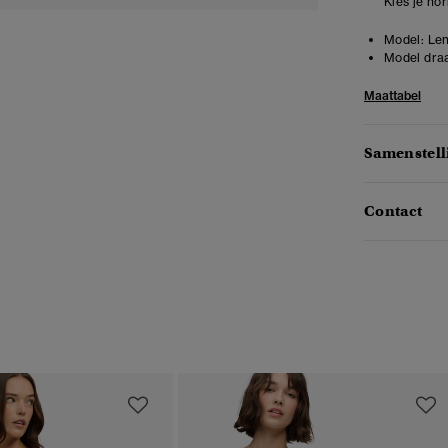
Kies je no
Model:
Len
Model draa
Maattabel
Samenstell
Contact