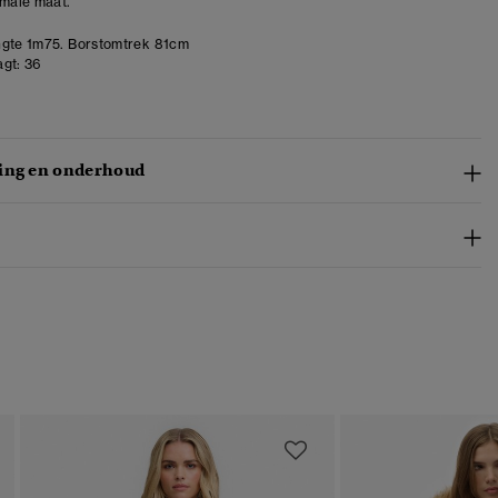
rmale maat.
gte 1m75. Borstomtrek 81cm
gt:
36
ing en onderhoud