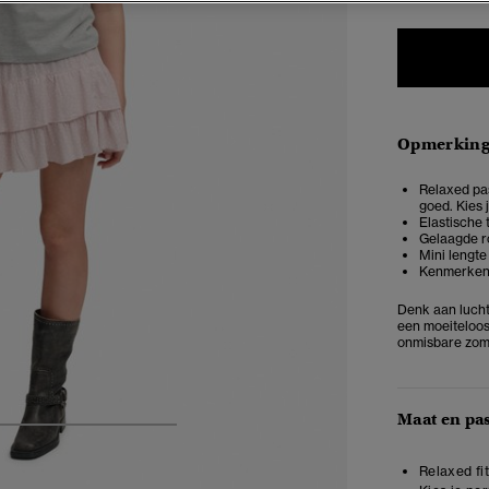
Opmerkin
Relaxed pas
goed. Kies 
Elastische 
Gelaagde r
Mini lengte
Kenmerkend
Denk aan lucht
een moeiteloos
onmisbare zome
Maat en pa
5
6
7
8
Relaxed fit