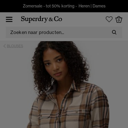
Zomersale - tot 50% korting -
Heren
|
Dames
0
BLOUSES