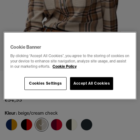
Cookie Banner
1
2
3
4
5
6
7
By clicking “Accept All Cookies”, you agree to the storing of cookies on
your device to enhance site navigation, analyze site usage, and assist
in our marketing efforts.
Cookie Policy
Lumberjack Geruite Flanellen Overhemd
Cookies Settings
Accept All Cookies
(1)
€54,99
Kleur:
beige/cream check
geselecteerd