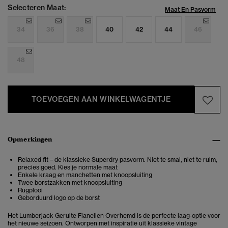
Selecteren Maat:
Maat En Pasvorm
34
36
38
40
42
44
46
48
TOEVOEGEN AAN WINKELWAGENTJE
Opmerkingen
Relaxed fit – de klassieke Superdry pasvorm. Niet te smal, niet te ruim,
precies goed. Kies je normale maat
Enkele kraag en manchetten met knoopsluiting
Twee borstzakken met knoopsluiting
Rugplooi
Geborduurd logo op de borst
Het Lumberjack Geruite Flanellen Overhemd is de perfecte laag-optie voor
het nieuwe seizoen. Ontworpen met inspiratie uit klassieke vintage