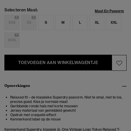
Selecteren Maat:
Maat En Pasvorm
XXS
XS
S
M
L
XL
XXL
XXXL
TOEVOEGEN AAN WINKELWAGENTJE
Opmerkingen
Relaxed fit – de klassieke Superdry pasvorm. Niet te smal, niet te los,
precies goed. Kies je normale maat
Geribbelde ronde hals met korte mouwen
Jersey materiaal van gemiddeld gewicht
Opdruk met craquelé-effect
Kenmerkend label op de mouw
Kenmerkend Superdry, klassiek jij. Ons Vintage Logo Tokyo Relaxed T-