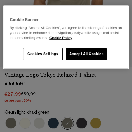
Cookie Banner
By clicking “Accept All Cookies”, you agree to the storing of cookies on
your device to enhance site navigation, analyze site usage, and assist
in our marketing efforts.
Cookie Policy
1
2
3
4
5
Cookies Settings
Accept All Cookies
Vintage Logo Tokyo Relaxed T-shirt
(1)
Prijs verlaagd van
naar
€27,99
€39,99
Je bespaart 30%
Kleur:
light khaki green
geselecteerd