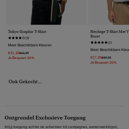
Tokyo Graphic T-Shirt
Heritage T-Shirt Met 
Borst
(5)
(2)
Meer Beschikbare Kleuren
Meer Beschikbare Kleu
€31,49
Prijs Verlaagd Van
Naar
€44,99
€27,99
Prijs Verlaagd Van
Naar
€39,99
Je Bespaart 30%
Je Bespaart 30%
Ook Gekocht...
Ontgrendel Exclusieve Toegang
Krijg toegang: achter de schermen tot campagnes, samenwerkingen,