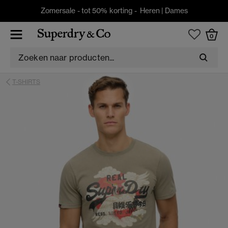
Zomersale - tot 50% korting -
Heren
|
Dames
0
T-SHIRTS