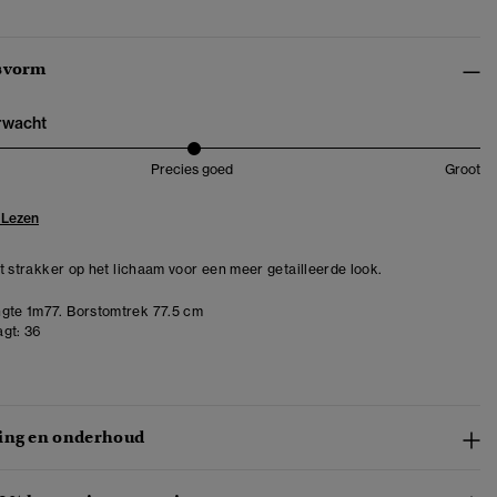
svorm
erwacht
Precies goed
Groot
 Lezen
zit strakker op het lichaam voor een meer getailleerde look.
gte 1m77. Borstomtrek 77.5 cm
gt:
36
ing en onderhoud