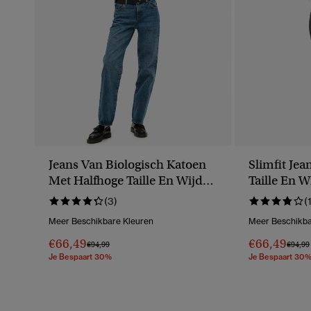
Jeans Van Biologisch Katoen
Slimfit Je
Met Halfhoge Taille En Wijde
Taille En 
Pijpen
Pijpen
(3)
(
Meer Beschikbare Kleuren
Meer Beschikba
€66,49
€66,49
Prijs Verlaagd Van
Naar
Prijs V
€94,99
€94,99
Je Bespaart 30%
Je Bespaart 30