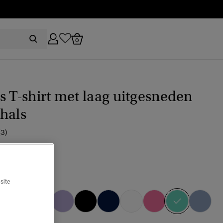
0
s T-shirt met laag uitgesneden
hals
(3)
ijs verlaagd van
naar
29,99
%
mint
site
geselect