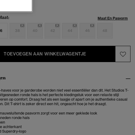
Maat:
Maat En Pasvorm
6
38
40
42
44
46
48
TOEVOEGEN AAN WINKELWAGENTJE
gen
-haves voor je garderobe worden niet veel essentiëler dan dit. Het Studios
T-
 uitgesneden ronde hals is
het perfecte kledingstuk voor een relaxte stijl
veren op comfort. Draag het als een laagje of apart om je authentieke casual
n. Dit T-shirt is zeker direct een hit, ongeacht hoe je het draagt.
e nauwsluitende pasvorm zorgt voor een meer geklede look
sneden ronde hals
wen
e achterkant
 Superdry-logo