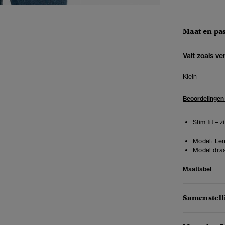
Maat en pa
Valt zoals v
Klein
Beoordelingen
Slim fit – 
Model:
Len
Model draa
Maattabel
Samenstell