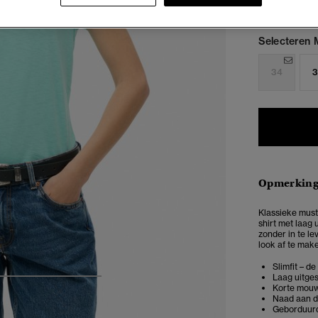
Selecteren 
34
3
Opmerkin
Klassieke must
shirt met laag
zonder in te le
look af te make
Slimfit – d
Laag uitge
4
5
6
7
Korte mou
Naad aan d
Geborduurd