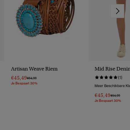
Artisan Weave Riem
Mid Rise Deni
€45,49
(1)
Prijs Verlaagd Van
Naar
€64,99
Je Bespaart 30%
Meer Beschikbare Kl
€45,49
Prijs Verlaag
Naar
€64,99
Je Bespaart 30%