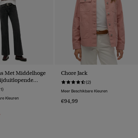
ans Met Middelhoge
Chore Jack
Wijduitlopende
(2)
11)
Meer Beschikbare Kleuren
re Kleuren
€94,99
erlaagd Van
Naar
%