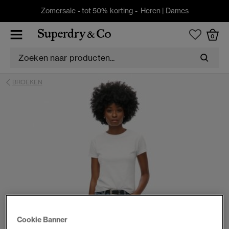
Zomersale - tot 50% korting -
Heren
|
Dames
0
BROEKEN
Cookie Banner