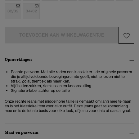
32/32
34/32
TOEVOEGEN AAN WINKELWAGENTJE
Opmerkingen
Rechte pasvorm. Met alle reden een klassieker - de originele pasvorm
die je altijd voldoende bewegingsruimte geeft, niet te los en niet te
strak. Zo authentiek als maar kan.
Vijf buitenzakken, riemlussen en knoopsluiting
Signature-label achter op de taille
Onze rechte jeans met middelhoge taille is gemaakt om lang mee te gaan
en is het klassieke item voor elke outfit. Deze jeans gaat seizoenenlang
mee en is de ideale basis voor elke look, of je nu voor chic of casual gaat.
Maat en pasvorm