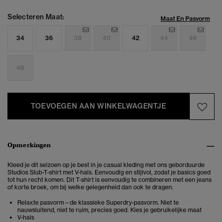
Selecteren Maat:
Maat En Pasvorm
34
36
38
40
42
44
46
48
TOEVOEGEN AAN WINKELWAGENTJE
Opmerkingen
Kleed je dit seizoen op je best in je casual kleding met ons geborduurde
Studios Slub-T-shirt met V-hals. Eenvoudig en stijlvol, zodat je basics goed
tot hun recht komen. Dit T-shirt is eenvoudig te combineren met een jeans
of korte broek, om bij welke gelegenheid dan ook te dragen.
Relaxte pasvorm – de klassieke Superdry-pasvorm. Niet te
nauwsluitend, niet te ruim, precies goed. Kies je gebruikelijke maat
V-hals