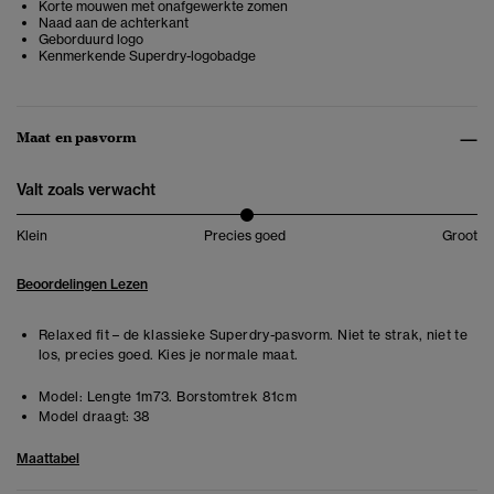
Korte mouwen met onafgewerkte zomen
Naad aan de achterkant
Geborduurd logo
Kenmerkende Superdry-logobadge
Maat en pasvorm
Valt zoals verwacht
Klein
Precies goed
Groot
Beoordelingen Lezen
Relaxed fit – de klassieke Superdry-pasvorm. Niet te strak, niet te
los, precies goed. Kies je normale maat.
Model:
Lengte 1m73. Borstomtrek 81cm
Model draagt:
38
Maattabel