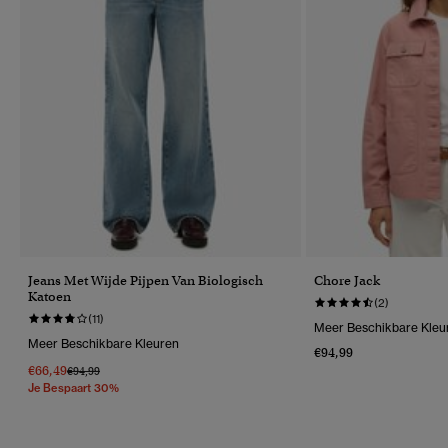
Jeans Met Wijde Pijpen Van Biologisch
Chore Jack
Katoen
(2)
(11)
Meer Beschikbare Kleu
Meer Beschikbare Kleuren
€94,99
€66,49
Prijs Verlaagd Van
Naar
€94,99
Je Bespaart 30%