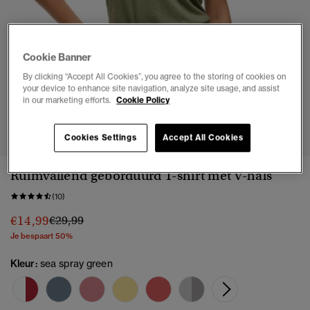
Cookie Banner
By clicking “Accept All Cookies”, you agree to the storing of cookies on
your device to enhance site navigation, analyze site usage, and assist
in our marketing efforts.
Cookie Policy
1
2
3
4
5
6
Cookies Settings
Accept All Cookies
Ruimvallend geborduurd T-shirt met V-hals
(10)
Prijs verlaagd van
naar
€14,99
€29,99
Je bespaart 50%
Kleur:
sea spray green