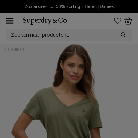
Zomersale - tot 50% korting -
Heren
|
Dames
0
T-SHIRTS