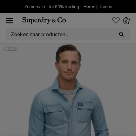
Zomersale - tot 50% korting -
Heren
|
Dames
0
TOPS