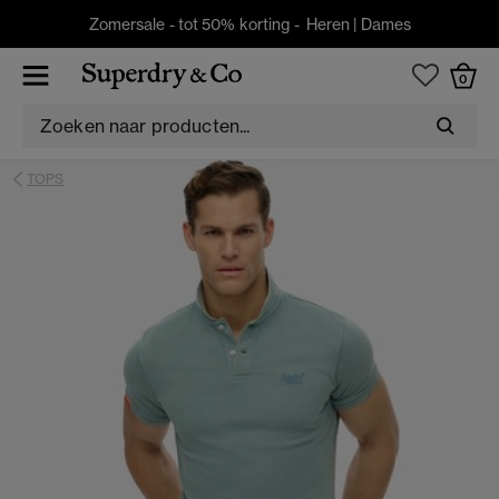
Zomersale - tot 50% korting -
Heren
|
Dames
0
TOPS