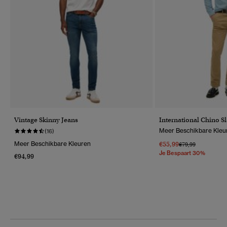
Vintage Skinny Jeans
International Chino 
Meer Beschikbare Kleu
(16)
Meer Beschikbare Kleuren
€55,99
Prijs Verlaagd Van
Naar
€79,99
Je Bespaart 30%
€94,99