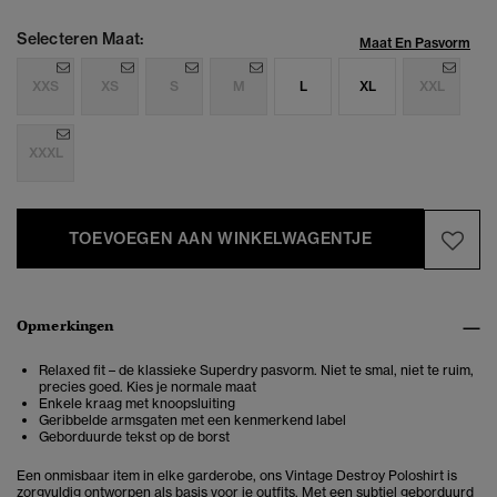
Selecteren Maat:
Maat En Pasvorm
XXS
XS
S
M
L
XL
XXL
XXXL
TOEVOEGEN AAN WINKELWAGENTJE
Opmerkingen
Relaxed fit – de klassieke Superdry pasvorm. Niet te smal, niet te ruim,
precies goed. Kies je normale maat
Enkele kraag met knoopsluiting
Geribbelde armsgaten met een kenmerkend label
Geborduurde tekst op de borst
Een onmisbaar item in elke garderobe, ons Vintage Destroy Poloshirt is
zorgvuldig ontworpen als basis voor je outfits. Met een subtiel geborduurd