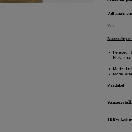
Valt zoals v
Klein
Beoordelingen
Relaxed fit
Kies je no
Model:
Len
Model draa
Maattabel
Samenstell
100% katoe