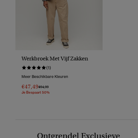
Werkbroek Met Vijf Zakken
(1)
Meer Beschikbare Kleuren
€47,49
Prijs Verlaagd Van
Naar
€94,99
Je Bespaart 50%
Ontgrendel Exclusieve