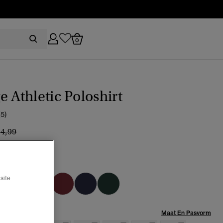
0
e Athletic Poloshirt
(5)
ijs verlaagd van
naar
54,99
%
e navy
site
Maat:
Maat En Pasvorm