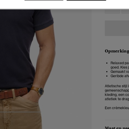
XXS
X
Opmerkin
Relaxed pas
goed. Kies 
Gemaakt van
Geribde af
Atletische sti
gemeenschappen
kleding, een c
atletiek te dra
Een crèmekleuri
4
5
6
7
Maat en pa