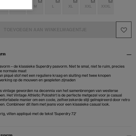
S
S
M
L
XL
XXL
XXXL
TOEVOEGEN AAN WINKELWAGENTJE
gen
vorm – de klassieke Superdry pasvorm. Niet te smal, niet te ruim, precies
je normale maat
 piqué stof met een reguliere kraag en sluiting met twee knopen
werking op de mouwen en gespleten zijnaden
jl is vintage geworden na decennia van het samenbrengen van westerse
. Het Vintage Athletic Poloshirt is de perfecte metgezel voor je casual
omfortabele manier om een coole, zelfverzekerde stijl geïnspireerd door retro
gen. Combineer dit item met jeans voor een klassieke casual look.
g, vilten appliqué met de tekst 'Superdry 72'
svorm