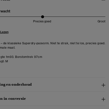
erwacht
Precies goed
Groot
 Lezen
 – de klassieke Superdry-pasvorm. Niet te strak, niet te los, precies goed.
rmale maat.
gte 1m93. Borstomtrek 97cm
gt:
M
ing en onderhoud
n in conversie