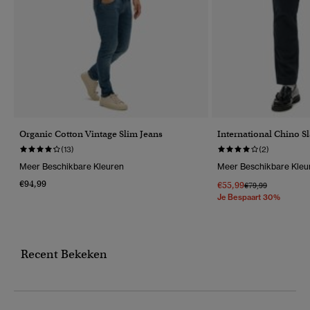
Organic Cotton Vintage Slim Jeans
International Chino 
(13)
(2)
Meer Beschikbare Kleuren
Meer Beschikbare Kleu
€94,99
€55,99
Prijs Verlaagd Van
Naar
€79,99
Je Bespaart 30%
Recent Bekeken