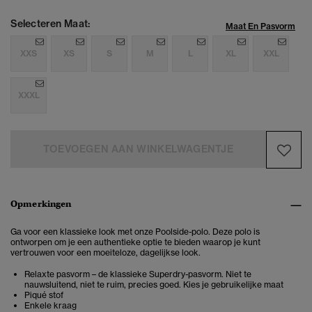
Selecteren Maat:
Maat En Pasvorm
XXS
XS
S
M
L
XL
XXL
XXXL
TOEVOEGEN AAN WINKELWAGENTJE
Opmerkingen
Ga voor een klassieke look met onze Poolside-polo. Deze polo is
ontworpen om je een authentieke optie te bieden waarop je kunt
vertrouwen voor een moeiteloze, dagelijkse look.
Relaxte pasvorm – de klassieke Superdry-pasvorm. Niet te
nauwsluitend, niet te ruim, precies goed. Kies je gebruikelijke maat
Piqué stof
Enkele kraag