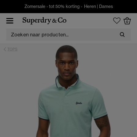
Zomersale - tot 50% korting -
Heren
|
Dames
0
TOPS