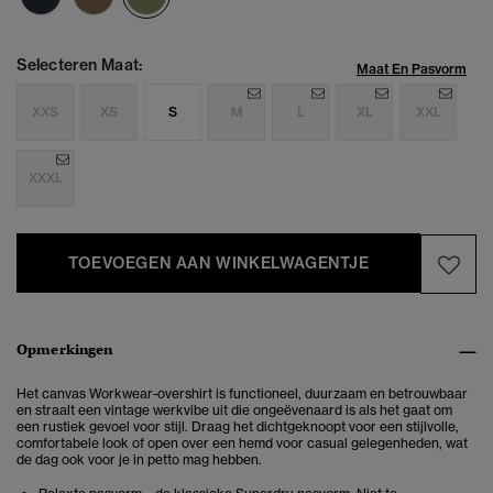
Selecteren Maat:
Maat En Pasvorm
XXS
XS
S
M
L
XL
XXL
XXXL
TOEVOEGEN AAN WINKELWAGENTJE
Opmerkingen
Het canvas Workwear-overshirt is
functioneel, duurzaam en betrouwbaar
en straalt
een vintage werkvibe uit die ongeëvenaard is als het gaat om
een rustiek gevoel voor stijl. Draag het dichtgeknoopt voor een stijlvolle,
comfortabele look of open over een hemd voor casual gelegenheden, wat
de dag ook voor je in petto mag hebben.