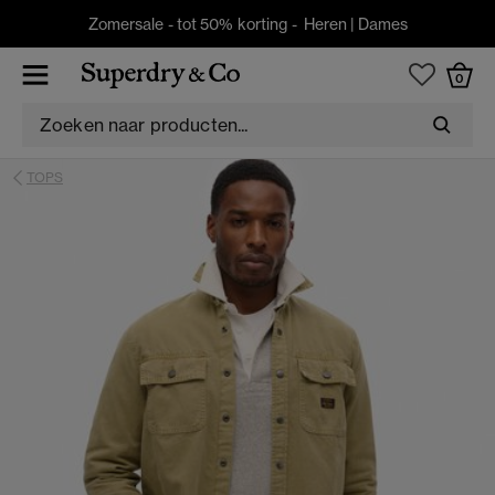
Zomersale - tot 50% korting -
Heren
|
Dames
0
TOPS