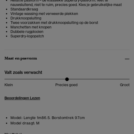
Relaxte pasvorm – de klassieke Superdry-pasvorm. Niet te
nauwsluitend, niet te ruim, precies goed. Kies je gebruikelijke maat
Standaardkraag
Vintage wassing met verweerde plekken
Drukknoopsluiting
Twee voorzakken met drukknoopsluiting op de borst
Manchetten met knopen
Dubbele rugplooien
Superdry-logopatch
Maat en pasvorm
Valt zoals verwacht
Klein
Precies goed
Groot
Beoordelingen Lezen
Model:
Lengte 1m86.5. Borstomtrek 97cm
Model draagt:
M