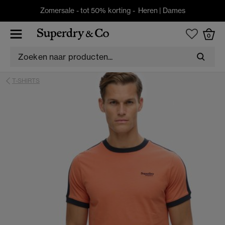
Zomersale - tot 50% korting -
Heren
|
Dames
0
T-SHIRTS