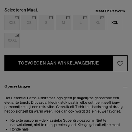
Selecteren Maat:
Maat En Pasvorm
XXS
XS
S
M
L
XL
XXL
XXXL
TOEVOEGEN AAN WINKELWAGENTJE
Opmerkingen
Het Essential Retro-T-shirt met logo geeft je dagelijkse garderobe een
elegante touch. Dit casual kledingstuk past in elke outfit en geeft jouw
persoonlijke stijl een retrovibe. Gebruik dit T-shirt als basislaag of draag
het op zichzelf bij warm weer. Hoe dan ook wordt dit je nieuwe favoriet.
Relaxte pasvorm – de klassieke Superdry-pasvorm. Niet te
nauwsluitend, niet te ruim, precies goed. Kies je gebruikelijke maat
Ronde hals