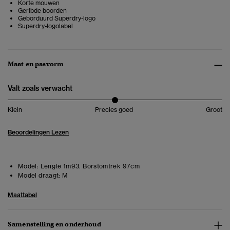
Korte mouwen
Geribde boorden
Geborduurd Superdry-logo
Superdry-logolabel
Maat en pasvorm
Valt zoals verwacht
Klein
Precies goed
Groot
Beoordelingen Lezen
Model:
Lengte 1m93. Borstomtrek 97cm
Model draagt:
M
Maattabel
Samenstelling en onderhoud