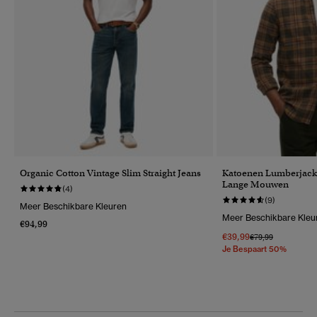
Organic Cotton Vintage Slim Straight Jeans
Katoenen Lumberjac
Lange Mouwen
(4)
(9)
Meer Beschikbare Kleuren
Meer Beschikbare Kleu
€94,99
€39,99
Prijs Verlaagd Van
Naar
€79,99
Je Bespaart 50%