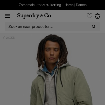
Zomersale - tot 50% korting -
Heren
|
Dames
0
JACKS