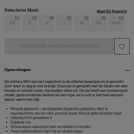
Selecteren Maat:
Maat En Pasvorm
XS
S
M
L
XL
XXL
XXXL
TOEVOEGEN AAN WINKELWAGENTJE
Opmerkingen
De military MA1-jas met capuchon is de ultieme tussenjas en is geschikt
voor waar je dag je ook brengt. Deze jas is gemaakt met de illusie van een
hoodie en straalt coole, mannelijke vibes uit. De jas heeft een bomberjack-
model, gestroomlijnde zakken en een logo, en houdt je het hele seizoen
lekker warm met stijl.
Relaxte pasvorm – de klassieke Superdry-pasvorm. Niet te
nauwsluitend, niet te ruim, precies goed. Kies je gebruikelijke maat
Volledig licht gewatteerd
Dubbele rits
Afneembare capuchon met verstelbare koorden
Twee buitenzakken met rits en drukknopen