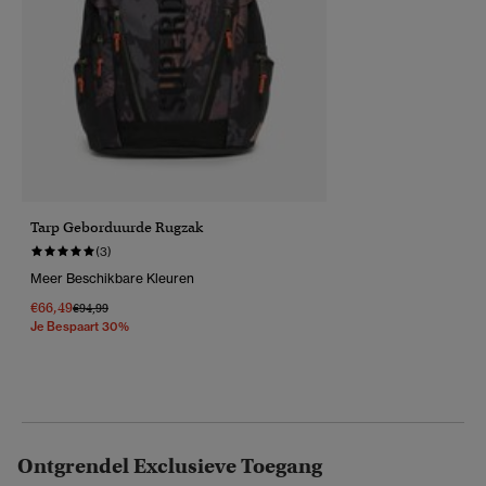
Tarp Geborduurde Rugzak
(3)
Meer Beschikbare Kleuren
€66,49
Prijs Verlaagd Van
Naar
€94,99
Je Bespaart 30%
Ontgrendel Exclusieve Toegang