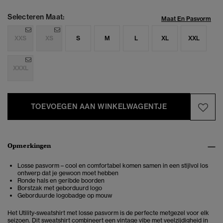
Selecteren Maat:
Maat En Pasvorm
XXS
XS
S
M
L
XL
XXL
XXXL
TOEVOEGEN AAN WINKELWAGENTJE
Opmerkingen
Losse pasvorm – cool en comfortabel komen samen in een stijlvol los
ontwerp dat je gewoon moet hebben
Ronde hals en geribde boorden
Borstzak met geborduurd logo
Geborduurde logobadge op mouw
Het Utility-sweatshirt met losse pasvorm is de perfecte metgezel voor elk
seizoen. Dit sweatshirt combineert een
vintage vibe met veelzijdigheid in