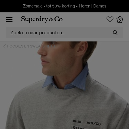
Zomersale - tot 50% korting -
Heren
|
Dames
0
HOODIES EN SWEATSHIRTS