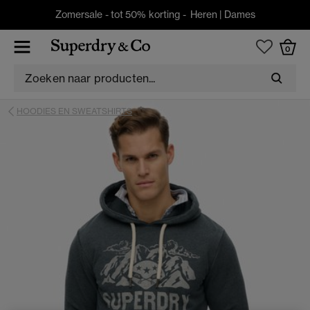
Zomersale - tot 50% korting -
Heren
|
Dames
0
HOODIES EN SWEATSHIRTS