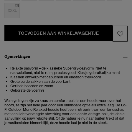
XXXL
TOEVOEGEN AAN WINKELWAGENTJE
Opmerkingen
Relaxte pasvorm – de klassieke Superdry-pasvorm. Niet te
nauwsluitend, niet te ruim, precies goed. Kies je gebruikelijke maat
Klassiek ontwerp met capuchon en elastisch trekkoord
Grote buidelzakken aan de voorkant
Geribde boorden en zoom
Geborstelde voering
Weinig dingen zijn zo knus en comfortabel als een hoodie voor over het
hoofd, ze zijn het hele jaar door een onmisbare optie als extra laag. De Lo-
Fi Outdoor Mono Relaxed-hoodie heeft een retroprint van een landschap
met een licht vervaagde afwerking voor een echte vintage look, de ideale
aanvulling op jouw relaxte stijl. Of de natuur je nu naar buiten trekt of dat
je vastbesloten binnenblijft, deze hoodie laat je niet in de steek.