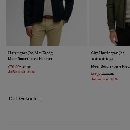
Harrington Jas Met Kraag
City Harrington Jas
Meer Beschikbare Kleuren
(4)
€76,99
Meer Beschikbare Kleu
Prijs Verlaagd Van
Naar
€109,99
Je Bespaart 30%
€90,99
Prijs Verlaagd Van
Naar
€129,99
Je Bespaart 30%
Ook Gekocht...