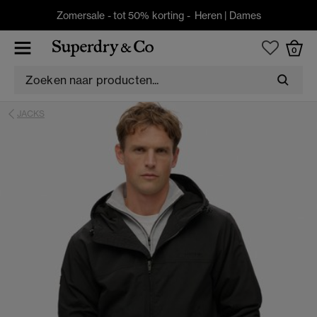
Zomersale - tot 50% korting -
Heren
|
Dames
0
JACKS