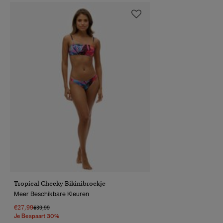
Tropical Cheeky Bikinibroekje
Meer Beschikbare Kleuren
€27,99
Prijs Verlaagd Van
Naar
€39,99
Je Bespaart 30%