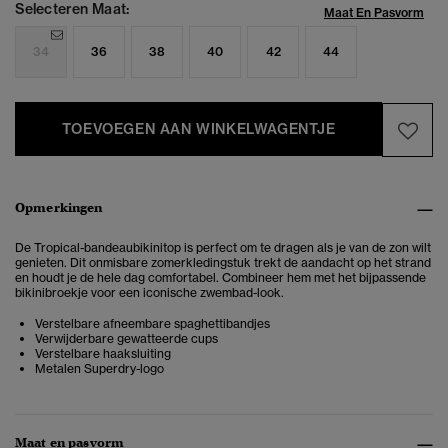
Selecteren Maat:
Maat En Pasvorm
34
36
38
40
42
44
TOEVOEGEN AAN WINKELWAGENTJE
Opmerkingen
De Tropical-bandeaubikinitop is perfect om te dragen als je van de zon wilt
genieten.
Dit onmisbare zomerkledingstuk trekt de aandacht op het strand
en houdt je de hele dag comfortabel. Combineer hem met het bijpassende
bikinibroekje voor een iconische zwembad-look.
Verstelbare afneembare spaghettibandjes
Verwijderbare gewatteerde cups
Verstelbare haaksluiting
Metalen Superdry-logo
Maat en pasvorm