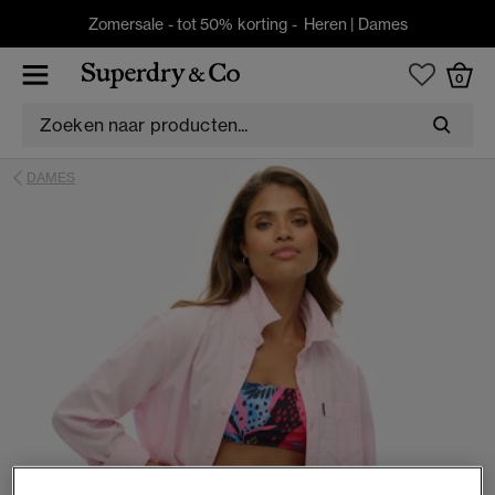
Zomersale - tot 50% korting -
Heren
|
Dames
0
DAMES