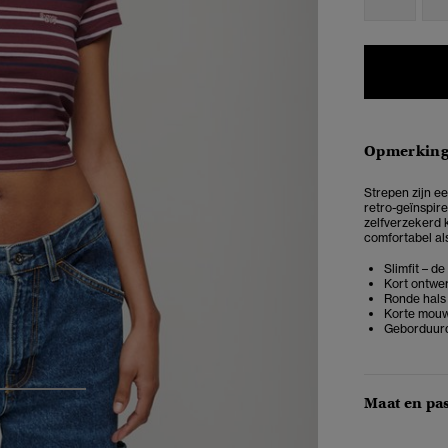
Opmerkin
Strepen zijn ee
retro-geïnspire
zelfverzekerd k
comfortabel als 
Slimfit – d
Kort ontwe
Ronde hals
Korte mou
Geborduurd
3
4
Maat en pa