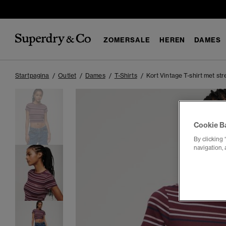
ZOMERSALE
HEREN
DAMES
Startpagina
Outlet
Dames
T-Shirts
Kort Vintage T-shirt met st
Cookie B
By clicking 
navigation, 