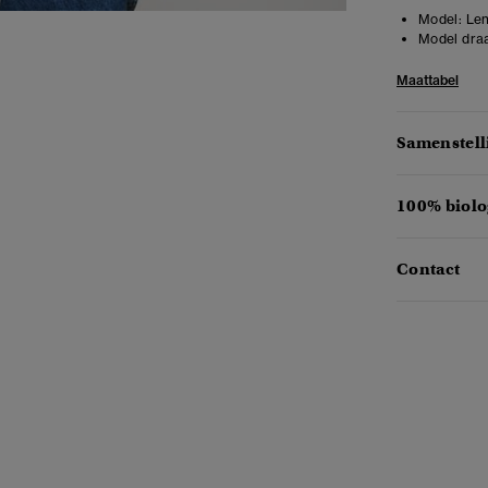
Model:
Len
Model draa
Maattabel
Samenstell
100% biolo
Contact