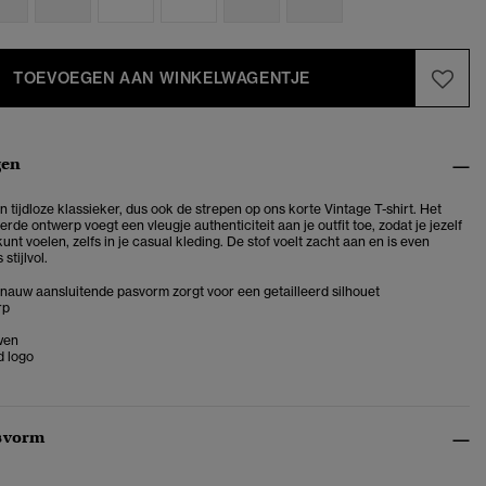
TOEVOEGEN AAN WINKELWAGENTJE
gen
n tijdloze klassieker, dus ook de strepen op ons korte Vintage T-shirt. Het
erde ontwerp voegt een vleugje authenticiteit aan je outfit toe, zodat je jezelf
unt voelen, zelfs in je casual kleding. De stof voelt zacht aan en is even
stijlvol.
e nauw aansluitende pasvorm zorgt voor een getailleerd silhouet
rp
wen
 logo
svorm