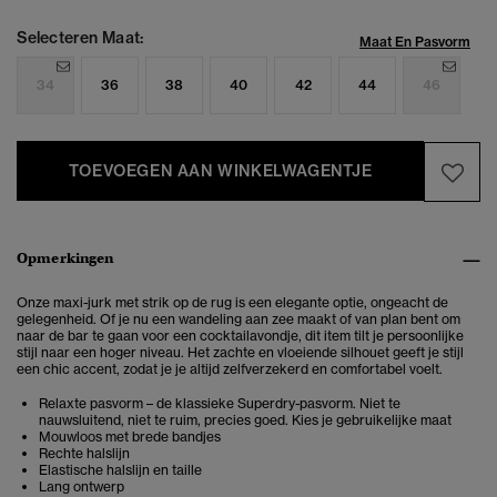
Selecteren Maat:
Maat En Pasvorm
34
36
38
40
42
44
46
TOEVOEGEN AAN WINKELWAGENTJE
Opmerkingen
Onze maxi-jurk met strik op de rug is een elegante optie, ongeacht de
gelegenheid. Of je nu een wandeling aan zee maakt of van plan bent om
naar de bar te gaan voor een cocktailavondje, dit item tilt je persoonlijke
stijl naar een hoger niveau. Het zachte en vloeiende silhouet geeft je stijl
een chic accent, zodat je je altijd zelfverzekerd en comfortabel voelt.
Relaxte pasvorm – de klassieke Superdry-pasvorm. Niet te
nauwsluitend, niet te ruim, precies goed. Kies je gebruikelijke maat
Mouwloos met brede bandjes
Rechte halslijn
Elastische halslijn en taille
Lang ontwerp