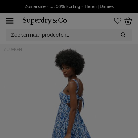
Zomersale - tot 50% korting -
Heren
|
Dames
0
JURKEN