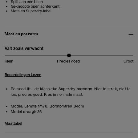
Split aan één been
Geknoopte open achterkant
Metalen Superdry-label
Maat en pasvorm
Valt zoals verwacht
Klein
Precies goed
Groot
Beoordelingen Lezen
Relaxed fit – de klassieke Superdry-pasvorm. Niet te strak, niet te
los, precies goed. Kies je normale maat.
Model:
Lengte 1m78. Borstomtrek 84cm
Model draagt:
36
Maattabel