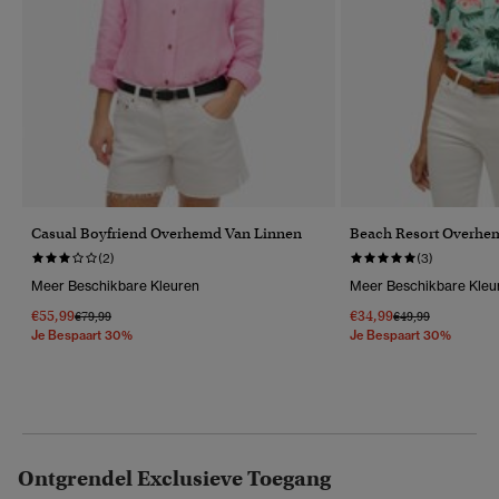
Casual Boyfriend Overhemd Van Linnen
Beach Resort Overhe
(2)
(3)
Meer Beschikbare Kleuren
Meer Beschikbare Kleu
€55,99
€34,99
Prijs Verlaagd Van
Naar
Prijs Verlaagd Van
Naar
€79,99
€49,99
Je Bespaart 30%
Je Bespaart 30%
Ontgrendel Exclusieve Toegang