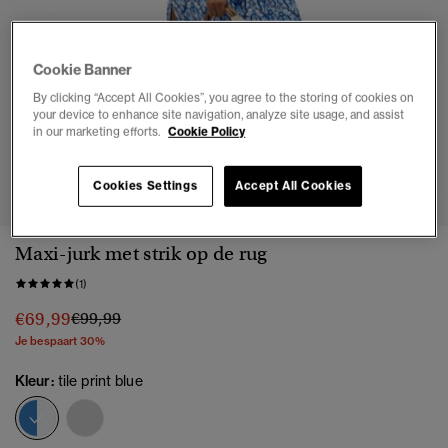
Cookie Banner
By clicking “Accept All Cookies”, you agree to the storing of cookies on
your device to enhance site navigation, analyze site usage, and assist
in our marketing efforts.
Cookie Policy
1
2
3
4
5
6
7
8
Cookies Settings
Accept All Cookies
Maxi-jurk met strik op de rug
(1)
Prijs verlaagd van
naar
€69,99
€99,99
Je bespaart 30%
Kleur:
tile print blue
geselecteerd