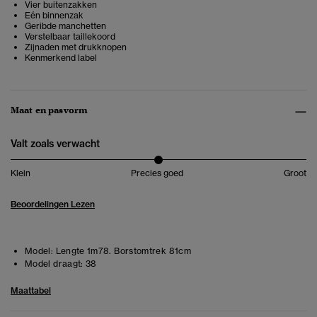
Vier buitenzakken
Eén binnenzak
Geribde manchetten
Verstelbaar taillekoord
Zijnaden met drukknopen
Kenmerkend label
Maat en pasvorm
Valt zoals verwacht
Klein
Precies goed
Groot
Beoordelingen Lezen
Model:
Lengte 1m78. Borstomtrek 81cm
Model draagt:
38
Maattabel