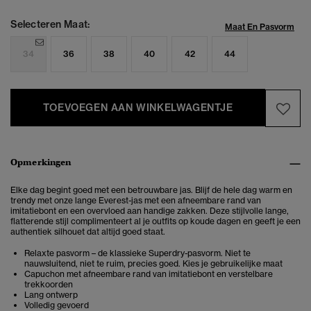
Selecteren Maat:
Maat En Pasvorm
34
36
38
40
42
44
TOEVOEGEN AAN WINKELWAGENTJE
Opmerkingen
Elke dag begint goed met een betrouwbare jas. Blijf de hele dag warm en
trendy met onze lange Everest-jas met een afneembare rand van
imitatiebont en een overvloed aan handige zakken. Deze stijlvolle lange,
flatterende stijl complimenteert al je outfits op koude dagen en geeft je een
authentiek silhouet dat altijd goed staat.
Relaxte pasvorm – de klassieke Superdry-pasvorm. Niet te
nauwsluitend, niet te ruim, precies goed. Kies je gebruikelijke maat
Capuchon met afneembare rand van imitatiebont en verstelbare
trekkoorden
Lang ontwerp
Volledig gevoerd