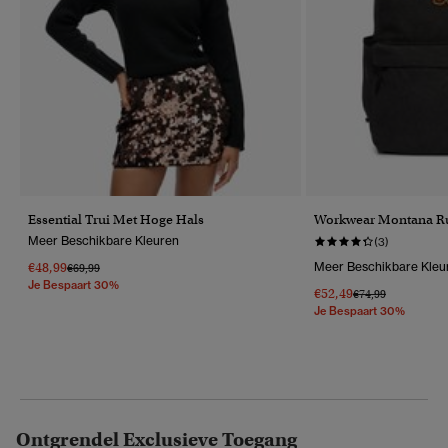
Essential Trui Met Hoge Hals
Workwear Montana Ru
Meer Beschikbare Kleuren
(3)
€48,99
Meer Beschikbare Kleu
Prijs Verlaagd Van
Naar
€69,99
Je Bespaart 30%
€52,49
Prijs Verlaagd Van
Naar
€74,99
Je Bespaart 30%
Ontgrendel Exclusieve Toegang