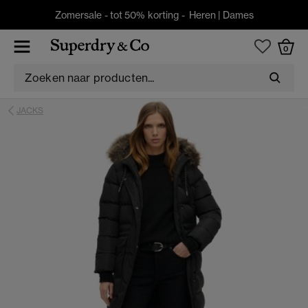
Zomersale - tot 50% korting -
Heren
|
Dames
0
JACKS