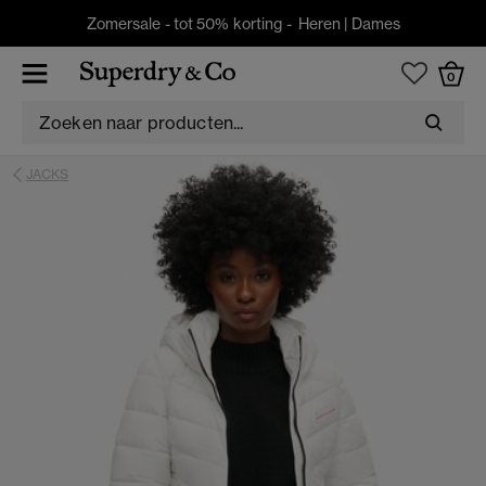
Zomersale - tot 50% korting -
Heren
|
Dames
0
JACKS