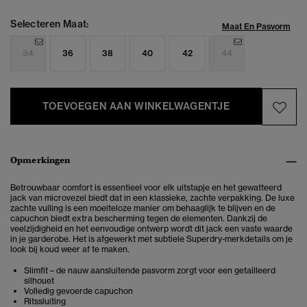
Selecteren Maat:
Maat En Pasvorm
34
36
38
40
42
44
TOEVOEGEN AAN WINKELWAGENTJE
Opmerkingen
Betrouwbaar comfort is essentieel voor elk uitstapje en het gewatteerd
jack van microvezel biedt dat in een klassieke, zachte verpakking. De luxe
zachte vulling is een moeiteloze manier om behaaglijk te blijven en de
capuchon biedt extra bescherming tegen de elementen. Dankzij de
veelzijdigheid en het eenvoudige ontwerp wordt dit jack een vaste waarde
in je garderobe. Het is afgewerkt met subtiele Superdry-merkdetails om je
look bij koud weer af te maken.
Slimfit – de nauw aansluitende pasvorm zorgt voor een getailleerd
silhouet
Volledig gevoerde capuchon
Ritssluiting