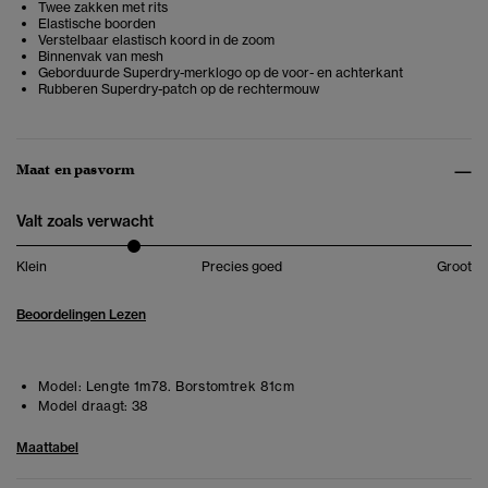
Twee zakken met rits
Elastische boorden
Verstelbaar elastisch koord in de zoom
Binnenvak van mesh
Geborduurde Superdry-merklogo op de voor- en achterkant
Rubberen Superdry-patch op de rechtermouw
Maat en pasvorm
Valt zoals verwacht
Klein
Precies goed
Groot
Beoordelingen Lezen
Model:
Lengte 1m78. Borstomtrek 81cm
Model draagt:
38
Maattabel