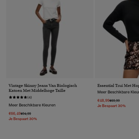
Vintage Skinny Jeans Van Biologisch
Essential Trui Met Ho
Katoen Met Middelhoge Taille
Meer Beschikbare Kleu
(4)
€48,99
Prijs Verlaagd Van
Naar
€69,99
Meer Beschikbare Kleuren
Je Bespaart 30%
€66,49
Prijs Verlaagd Van
Naar
€94,99
Je Bespaart 30%