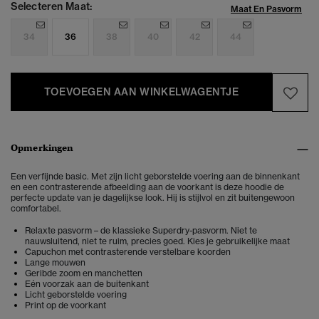
Selecteren Maat:
Maat En Pasvorm
34
36
38
40
42
44
TOEVOEGEN AAN WINKELWAGENTJE
Opmerkingen
Een verfijnde basic. Met zijn licht geborstelde voering aan de binnenkant
en een contrasterende afbeelding aan de voorkant is deze hoodie de
perfecte update van je dagelijkse look. Hij is stijlvol en zit buitengewoon
comfortabel.
Relaxte pasvorm – de klassieke Superdry-pasvorm. Niet te
nauwsluitend, niet te ruim, precies goed. Kies je gebruikelijke maat
Capuchon met contrasterende verstelbare koorden
Lange mouwen
Geribde zoom en manchetten
Eén voorzak aan de buitenkant
Licht geborstelde voering
Print op de voorkant