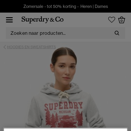
Zomersale - tot 50% korting -
Heren
|
Dames
0
HOODIES EN SWEATSHIRTS