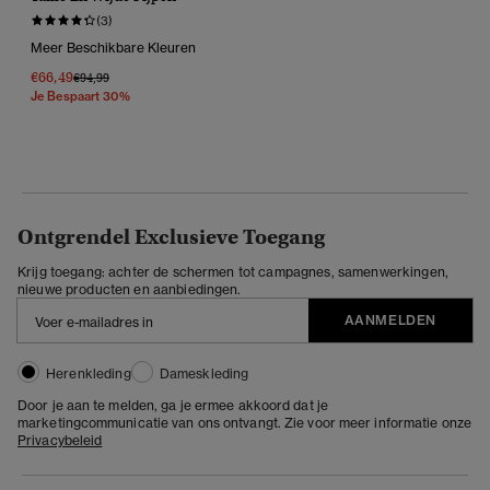
(3)
Meer Beschikbare Kleuren
€66,49
Prijs Verlaagd Van
Naar
€94,99
Je Bespaart 30%
Ontgrendel Exclusieve Toegang
Krijg toegang: achter de schermen tot campagnes, samenwerkingen,
nieuwe producten en aanbiedingen.
AANMELDEN
Herenkleding
Dameskleding
Door je aan te melden, ga je ermee akkoord dat je
marketingcommunicatie van ons ontvangt. Zie voor meer informatie onze
Privacybeleid