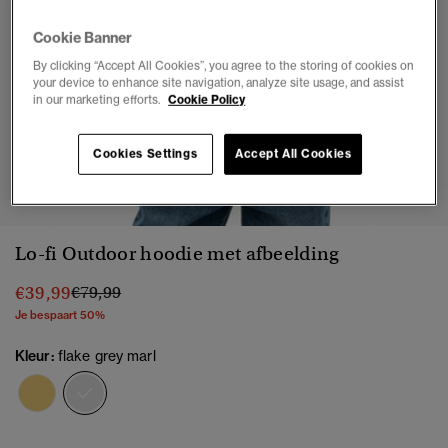
Cookie Banner
By clicking “Accept All Cookies”, you agree to the storing of cookies on
your device to enhance site navigation, analyze site usage, and assist
in our marketing efforts.
Cookie Policy
Cookies Settings
Accept All Cookies
1
2
3
4
5
Lo-fi Outdoor hoodie met afbeelding
Prijs verlaagd van
naar
€39,99
€79,99
Je bespaart 50%
Kleur:
flake grey marl
geselecteerd