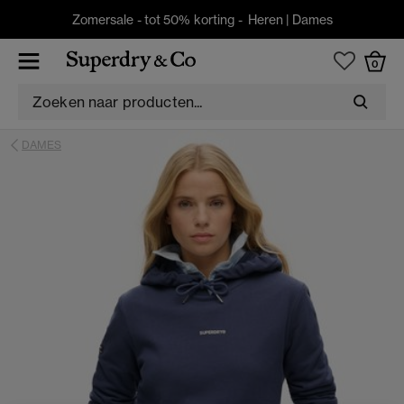
Zomersale - tot 50% korting -
Heren
|
Dames
0
DAMES