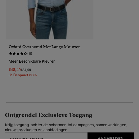
Oxford Overhemd Met Lange Mouwen
(11)
Meer Beschikbare Kleuren
€45,49
Prijs Verlaagd Van
Naar
€64,99
Je Bespaart 30%
Ontgrendel Exclusieve Toegang
Krijg toegang: achter de schermen tot campagnes, samenwerkingen,
nieuwe producten en aanbiedingen.
AANMELDEN