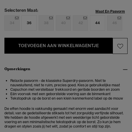
Selecteren Maat:
Maat En Pasvorm
34
36
38
40
42
44
46
TOEVOEGEN AAN WINKELWAGENTJE
Opmerkingen
Relaxte pasvorm - de klassieke Superdry-pasvorm. Niet te
nauwsluitend, niet te ruim, precies goed. Kies je gebruikelijke maat
Capuchon met verstelbaar trekkoord en geribde boorden en zoom
Eén voorvak met een geborstelde voering aan de binnenkant
Tekstopdruk op de borst en een klein kenmerkend label op de mouw
De effen hoodie is vakkundig gemaakt met enorm veel aandacht voor
detail; van de gedetailleerde stiksels tot het zorgvuldig verfijnde silhouet.
We hebben de hoodie afgewerkt met een weelderige licht geborstelde
voering en een minimalistische tekstopdruk op de borst. Zo kun je hem
dragen en stylen zoals jij het wilt, zodat je comfort en stijl top zijn.