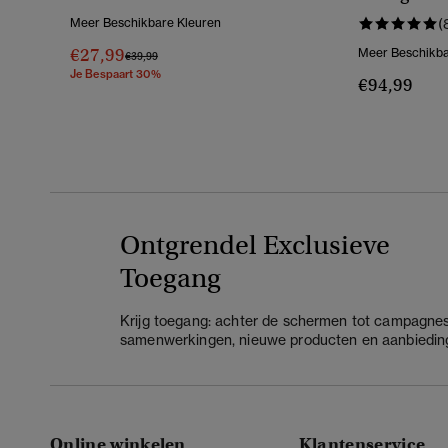
Middelhoge
Meer Beschikbare Kleuren
(
€27,99
Meer Beschikba
Prijs Verlaagd Van
Naar
€39,99
Je Bespaart 30%
€94,99
Ontgrendel Exclusieve
Toegang
Krijg toegang: achter de schermen tot campagnes
samenwerkingen, nieuwe producten en aanbiedin
Online winkelen
Klantenservice