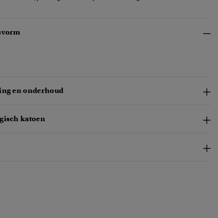
svorm
ing en onderhoud
gisch katoen