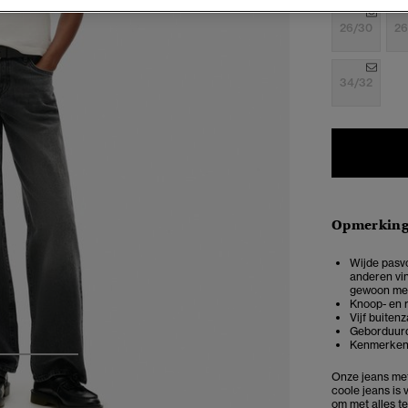
26/30
26
34/32
Opmerkin
Wijde pasv
anderen vin
gewoon mee
Knoop- en r
Vijf buiten
Geborduurd
Kenmerkend
3
4
Onze jeans met 
coole jeans is
om met alles t