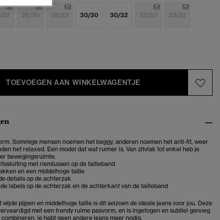
/32
28/30
28/32
30/30
30/32
32/30
32/32
TOEVOEGEN AAN WINKELWAGENTJE
gen
orm. Sommige mensen noemen het baggy, anderen noemen het anti-fit, weer
den het relaxed. Een model dat wat ruimer is. Van zitvlak tot enkel heb je
r bewegingsruimte.
itssluiting met riemlussen op de tailleband
zakken en een middelhoge taille
e details op de achterzak
e labels op de achterzak en de achterkant van de tailleband
wijde pijpen en middelhoge taille is dit seizoen de ideale jeans voor jou. Deze
 vervaardigd met een trendy ruime pasvorm, en is ingetogen en subtiel genoeg
e combineren, je hebt geen andere jeans meer nodig.