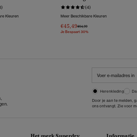
 Taille
8)
(4)
re Kleuren
Meer Beschikbare Kleuren
€45,49
Prijs Verlaagd Van
Naar
€64,99
Je Bespaart 30%
Herenkleding
Da
,
Door je aan te melden, 
gen.
ons ontvangt. Zie voor 
Het merk Superdry
Informatie