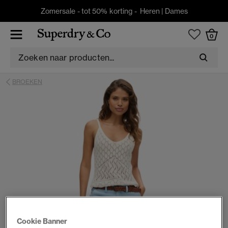
Zomersale - tot 50% korting -
Heren
|
Dames
0
BROEKEN
Cookie Banner