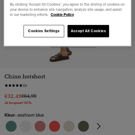
By clicking “Accept All Cookies”, you agree to the storing of cookies on
your device to enhance site navigation, analyze site usage, and assist
in our marketing efforts.
Cookie Policy
Cookies Settings
Accept All Cookies
1
2
3
4
5
Chino hotshort
(3)
Prijs verlaagd van
naar
€32,49
€64,99
Je bespaart 50%
Kleur:
seafoam blue