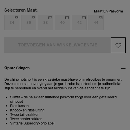
Selecteren Maat:
Maat En Pasvorm
34
36
38
40
42
44
TOEVOEGEN AAN WINKELWAGENTJE
Opmerkingen
De chino hotshort is een klassieke must-have om retrovibes te omarmen.
Deze zomerse toevoeging aan je garderobe is perfect om je authentieke
stijl te behouden en overal het middelpunt van de aandacht te zijn.
Slimfit – de nauw aansluitende pasvorm zorgt voor een getailleerd
silhouet
Riemlussen
Knoop- en ritssluiting
Twee taillezakken
Twee achterzakken
Vintage Superdry-logolabel