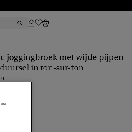
0
ic joggingbroek met wijde pijpen
duursel in ton-sur-ton
(7)
ijs verlaagd van
naar
64,99
%
site
t navy
lecteerd