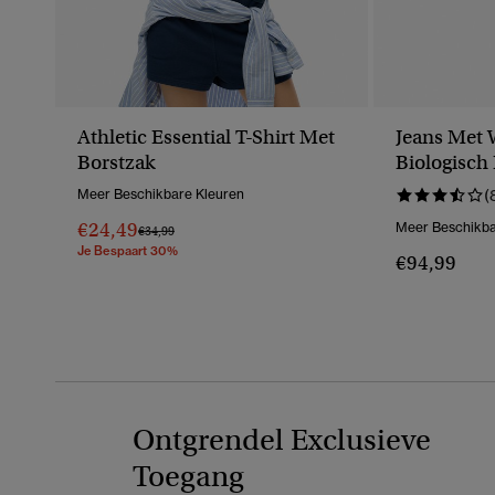
Athletic Essential T-Shirt Met
Jeans Met 
Borstzak
Biologisch
Meer Beschikbare Kleuren
(
€24,49
Meer Beschikba
Prijs Verlaagd Van
Naar
€34,99
Je Bespaart 30%
€94,99
Ontgrendel Exclusieve
Toegang