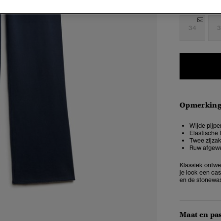
Selecteren 
34
3
Opmerkin
Wijde pijpen
Elastische 
Twee zijza
Ruw afgewe
Klassiek ontwe
je look een cas
en de stonewas
Maat en pa