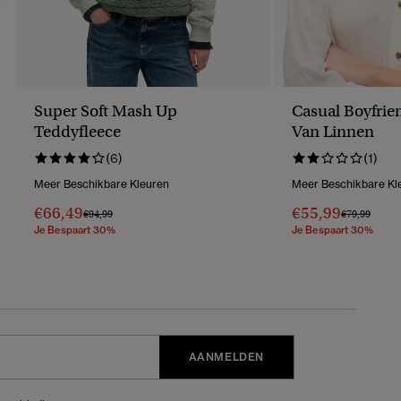
Super Soft Mash Up
Casual Boyfri
Teddyfleece
Van Linnen
(6)
(1)
Meer Beschikbare Kleuren
Meer Beschikbare Kl
€66,49
€55,99
Prijs Verlaagd Van
Naar
Prijs Verlaag
Naar
€94,99
€79,99
Je Bespaart 30%
Je Bespaart 30%
AANMELDEN