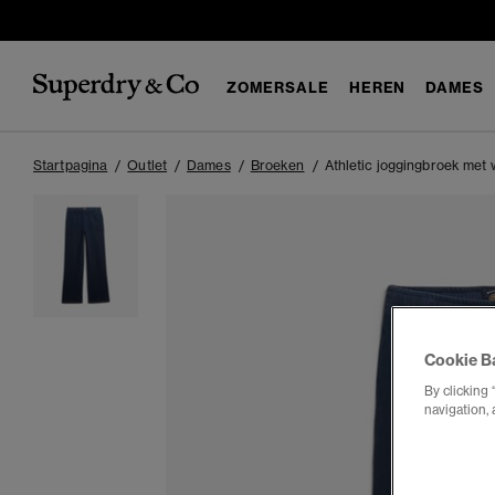
ZOMERSALE
HEREN
DAMES
Startpagina
Outlet
Dames
Broeken
Athletic joggingbroek met w
Cookie B
By clicking 
navigation, 