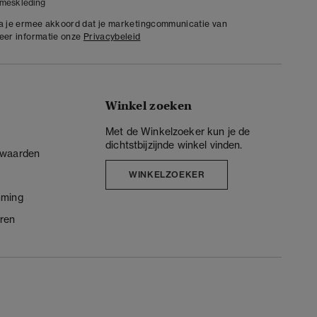
meskleding
ga je ermee akkoord dat je marketingcommunicatie van
meer informatie onze
Privacybeleid
Winkel zoeken
Met de Winkelzoeker kun je de
dichtstbijzijnde winkel vinden.
rwaarden
WINKELZOEKER
mming
ren