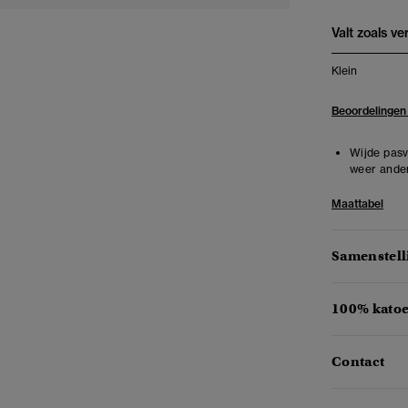
Valt zoals v
Klein
Beoordelingen
Wijde pasv
weer ander
Maattabel
Samenstell
100% katoe
Contact