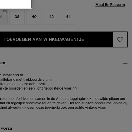
Maat:
Maat En Pasvorm
6
38
40
42
44
TOEVOEGEN AAN WINKELWAGENTJE
gen
, boyfriend fit
tailleband met trekkoordsluiting
kken en een extra achterzak
rkte boorden en een licht geborstelde voering
rp en comfort komen samen in de Athletic-joggingbroek met wijde pijpen om
ual en tegelijke sportieve touch te geven. Het ton-sur-ton-borduursel op de dij
hed afwerking geven deze joggingbroek een echte vintage vibe.
svorm