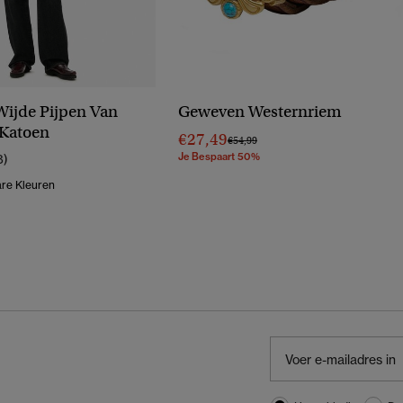
Wijde Pijpen Van
Geweven Westernriem
 Katoen
€27,49
Prijs Verlaagd Van
Naar
€54,99
Je Bespaart 50%
8)
re Kleuren