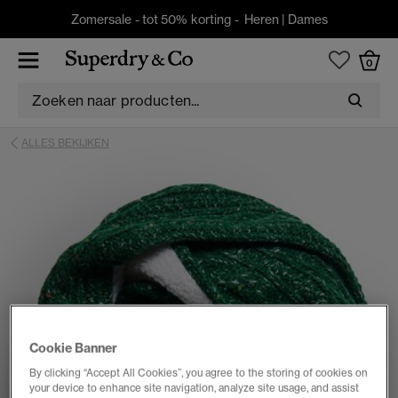
Zomersale - tot 50% korting -
Heren
|
Dames
0
ALLES BEKIJKEN
Cookie Banner
By clicking “Accept All Cookies”, you agree to the storing of cookies on
your device to enhance site navigation, analyze site usage, and assist