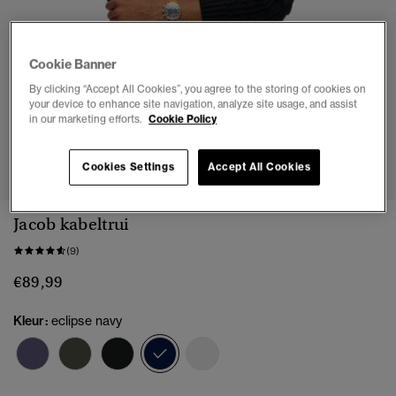
Cookie Banner
By clicking “Accept All Cookies”, you agree to the storing of cookies on
your device to enhance site navigation, analyze site usage, and assist
in our marketing efforts.
Cookie Policy
1
2
3
4
5
6
Cookies Settings
Accept All Cookies
Jacob kabeltrui
(9)
€89,99
Kleur:
eclipse navy
geselecteerd