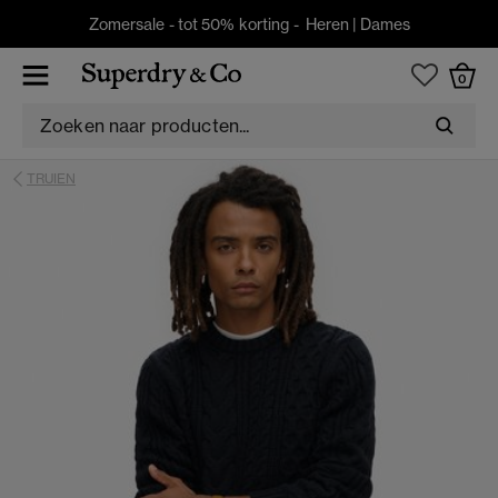
Zomersale - tot 50% korting -
Heren
|
Dames
0
TRUIEN