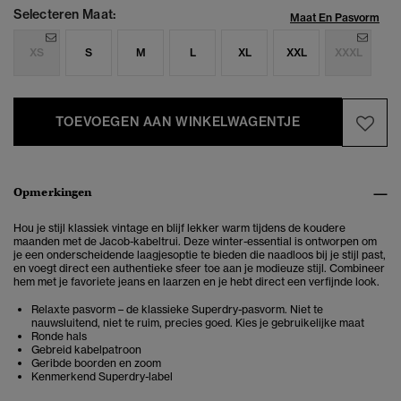
Selecteren Maat:
Maat En Pasvorm
XS
S
M
L
XL
XXL
XXXL
TOEVOEGEN AAN WINKELWAGENTJE
Opmerkingen
Hou je stijl klassiek vintage en blijf lekker warm tijdens de koudere
maanden met de Jacob-kabeltrui.
Deze winter-essential is ontworpen om
je een onderscheidende laagjesoptie te bieden die naadloos bij je stijl past,
en voegt direct een authentieke sfeer toe aan je modieuze stijl. Combineer
hem met je favoriete jeans en laarzen en je hebt direct een verfijnde look.
Relaxte pasvorm – de klassieke Superdry-pasvorm. Niet te
nauwsluitend, niet te ruim, precies goed. Kies je gebruikelijke maat
Ronde hals
Gebreid kabelpatroon
Geribde boorden en zoom
Kenmerkend Superdry-label