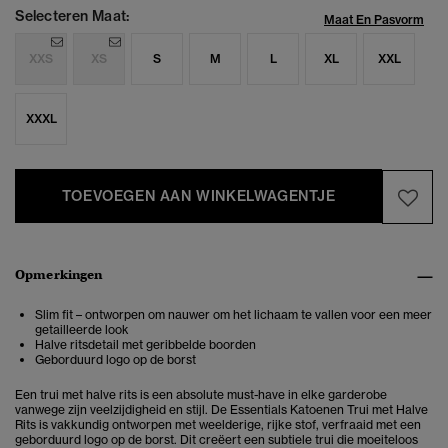
Selecteren Maat:
Maat En Pasvorm
XXS
XS
S
M
L
XL
XXL
XXXL
TOEVOEGEN AAN WINKELWAGENTJE
Opmerkingen
Slim fit – ontworpen om nauwer om het lichaam te vallen voor een meer
getailleerde look
Halve ritsdetail met geribbelde boorden
Geborduurd logo op de borst
Een trui met halve rits is een absolute must-have in elke garderobe
vanwege zijn veelzijdigheid en stijl. De Essentials Katoenen Trui met Halve
Rits is vakkundig ontworpen met weelderige, rijke stof, verfraaid met een
geborduurd logo op de borst. Dit creëert een subtiele trui die moeiteloos