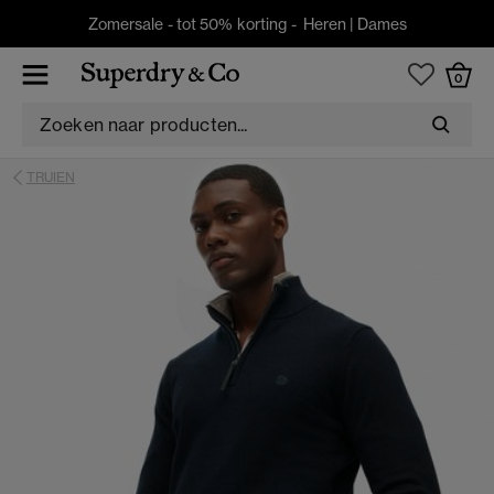
Zomersale - tot 50% korting -
Heren
|
Dames
0
TRUIEN