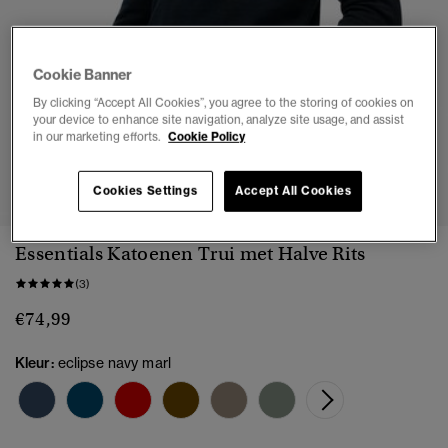
Cookie Banner
By clicking “Accept All Cookies”, you agree to the storing of cookies on
your device to enhance site navigation, analyze site usage, and assist
in our marketing efforts.
Cookie Policy
1
2
3
4
5
6
Cookies Settings
Accept All Cookies
Essentials Katoenen Trui met Halve Rits
(3)
€74,99
Kleur:
eclipse navy marl