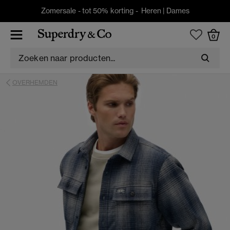
Zomersale - tot 50% korting -
Heren
|
Dames
0
OVERHEMDEN