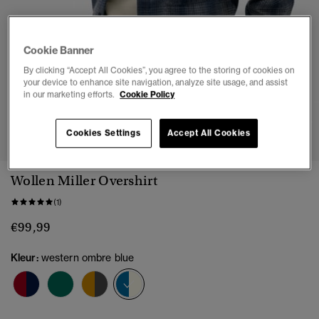
Cookie Banner
By clicking “Accept All Cookies”, you agree to the storing of cookies on
your device to enhance site navigation, analyze site usage, and assist
in our marketing efforts.
Cookie Policy
1
2
3
4
5
6
Cookies Settings
Accept All Cookies
Wollen Miller Overshirt
(1)
€99,99
Kleur:
western ombre blue
geselecteerd