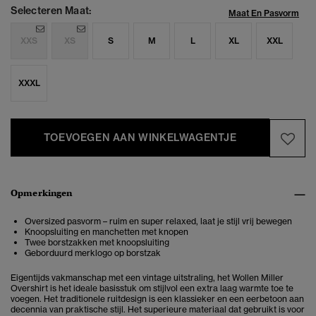
Selecteren Maat:
Maat En Pasvorm
XXS
XS
S
M
L
XL
XXL
XXXL
TOEVOEGEN AAN WINKELWAGENTJE
Opmerkingen
Oversized pasvorm – ruim en super relaxed, laat je stijl vrij bewegen
Knoopsluiting en manchetten met knopen
Twee borstzakken met knoopsluiting
Geborduurd merklogo op borstzak
Eigentijds vakmanschap met een vintage uitstraling, het Wollen Miller
Overshirt is het ideale basisstuk om stijlvol een extra laag warmte toe te
voegen.
Het traditionele ruitdesign is een klassieker en een eerbetoon aan
decennia van praktische stijl. Het superieure materiaal dat gebruikt is voor