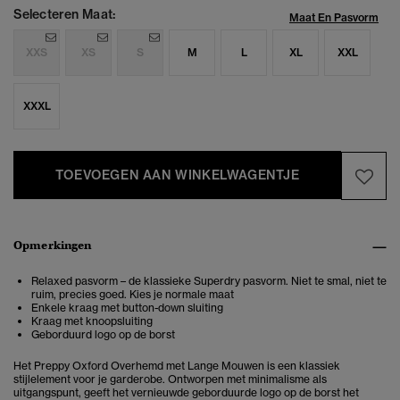
Selecteren Maat:
Maat En Pasvorm
XXS
XS
S
M
L
XL
XXL
XXXL
TOEVOEGEN AAN WINKELWAGENTJE
Opmerkingen
Relaxed pasvorm – de klassieke Superdry pasvorm. Niet te smal, niet te
ruim, precies goed. Kies je normale maat
Enkele kraag met button-down sluiting
Kraag met knoopsluiting
Geborduurd logo op de borst
Het Preppy Oxford Overhemd met Lange Mouwen is een klassiek
stijlelement voor je garderobe. Ontworpen met minimalisme als
uitgangspunt, geeft het vernieuwde geborduurde logo op de borst het