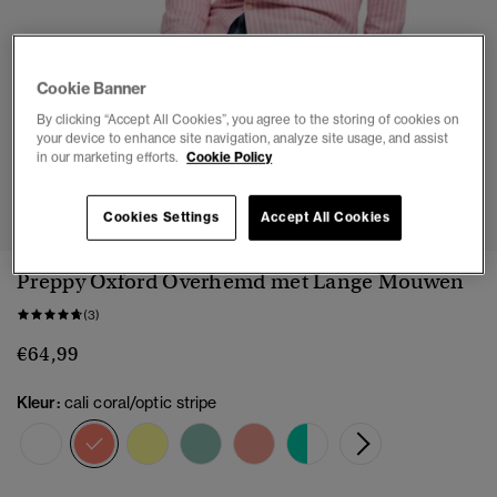
Cookie Banner
By clicking “Accept All Cookies”, you agree to the storing of cookies on
your device to enhance site navigation, analyze site usage, and assist
in our marketing efforts.
Cookie Policy
1
2
3
4
5
6
Cookies Settings
Accept All Cookies
Preppy Oxford Overhemd met Lange Mouwen
(3)
€64,99
Kleur:
cali coral/optic stripe
geselecteerd