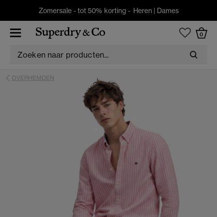
Zomersale - tot 50% korting -
Heren
|
Dames
0
OVERHEMDEN