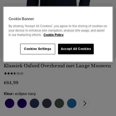
Cookie Banner
By clicking “Accept All Cookies”, you agree to the storing of cookies on
your device to enhance site navigation, analyze site usage, and assist
in our marketing efforts.
Cookie Policy
1
2
3
4
5
Cookies Settings
Accept All Cookies
Klassiek Oxford Overhemd met Lange Mouwen
(4)
€64,99
Kleur:
eclipse navy