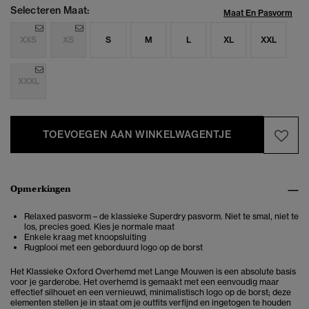
Selecteren Maat:
Maat En Pasvorm
XXS
XS
S
M
L
XL
XXL
XXXL
TOEVOEGEN AAN WINKELWAGENTJE
Opmerkingen
Relaxed pasvorm – de klassieke Superdry pasvorm. Niet te smal, niet te
los, precies goed. Kies je normale maat
Enkele kraag met knoopsluiting
Rugplooi met een geborduurd logo op de borst
Het Klassieke Oxford Overhemd met Lange Mouwen is een absolute basis
voor je garderobe. Het overhemd is gemaakt met een eenvoudig maar
effectief silhouet en een vernieuwd, minimalistisch logo op de borst; deze
elementen stellen je in staat om je outfits verfijnd en ingetogen te houden