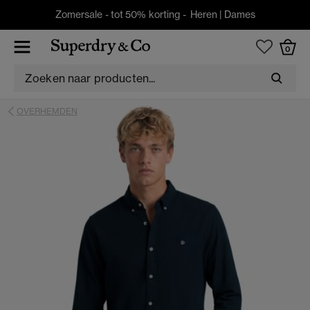
Zomersale - tot 50% korting -
Heren
|
Dames
0
OVERHEMDEN